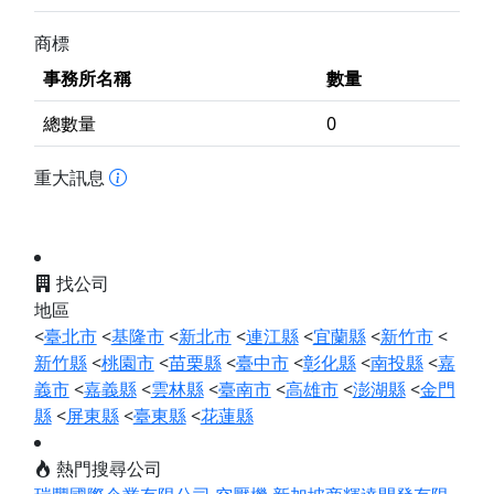
商標
事務所名稱
數量
總數量
0
重大訊息
找公司
地區
<
臺北市
<
基隆市
<
新北市
<
連江縣
<
宜蘭縣
<
新竹市
<
新竹縣
<
桃園市
<
苗栗縣
<
臺中市
<
彰化縣
<
南投縣
<
嘉
義市
<
嘉義縣
<
雲林縣
<
臺南市
<
高雄市
<
澎湖縣
<
金門
縣
<
屏東縣
<
臺東縣
<
花蓮縣
熱門搜尋公司