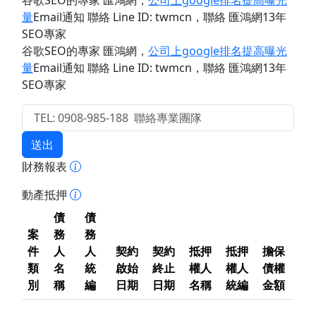
谷歌SEO的專家 匯鴻網
，
公司上google排名提高曝光
量
Email通知 聯絡 Line ID: twmcn
，聯絡 匯鴻網13年
SEO專家
谷歌SEO的專家 匯鴻網
，
公司上google排名提高曝光
量
Email通知 聯絡 Line ID: twmcn
，聯絡 匯鴻網13年
SEO專家
送出
財務報表
動產抵押
債
債
案
務
務
件
人
人
契約
契約
抵押
抵押
擔保
類
名
統
啟始
終止
權人
權人
債權
別
稱
編
日期
日期
名稱
統編
金額