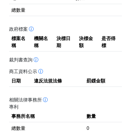
總數量
政府標案
標案名
機關名
決標日
決標金
是否得
稱
稱
期
額
標
裁判書查詢
商工資料公示
日期
違反法規法條
罰鍰金額
相關法律事務所
專利
事務所名稱
數量
總數量
0