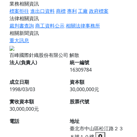
業務相關資訊
標案拒往
進出口資料
商標
專利
工廠
政府標案
法律相關資訊
裁判書查詢
商工資料公示
相關法律事務所
相關新聞資訊
重大訊息
百峰國際針織股份有限公司
解散
法人(負責人)
統一編號
16309784
成立日期
資本額
1998/03/03
30,000,000元
實收資本額
股票代號
30,000,000元
電話
地址
臺北市中山區松江路２３
８號１０樓