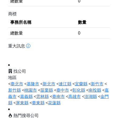
總數量
0
商標
事務所名稱
數量
總數量
0
重大訊息
找公司
地區
<
臺北市
<
基隆市
<
新北市
<
連江縣
<
宜蘭縣
<
新竹市
<
新竹縣
<
桃園市
<
苗栗縣
<
臺中市
<
彰化縣
<
南投縣
<
嘉
義市
<
嘉義縣
<
雲林縣
<
臺南市
<
高雄市
<
澎湖縣
<
金門
縣
<
屏東縣
<
臺東縣
<
花蓮縣
熱門搜尋公司