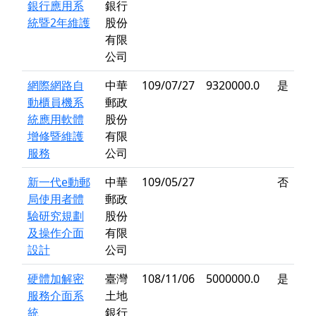
銀行應用系
銀行
統暨2年維護
股份
有限
公司
網際網路自
中華
109/07/27
9320000.0
是
動櫃員機系
郵政
統應用軟體
股份
增修暨維護
有限
服務
公司
新一代e動郵
中華
109/05/27
否
局使用者體
郵政
驗研究規劃
股份
及操作介面
有限
設計
公司
硬體加解密
臺灣
108/11/06
5000000.0
是
服務介面系
土地
統
銀行