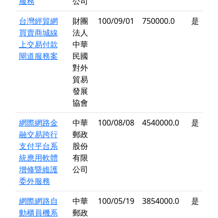
服務
公司
台灣經貿網
財團
100/09/01
750000.0
是
買賣商城線
法人
上交易付款
中華
閘道服務案
民國
對外
貿易
發展
協會
網際網路金
中華
100/08/08
4540000.0
是
融交易跨行
郵政
支付平台系
股份
統應用軟體
有限
增修暨維護
公司
委外服務
網際網路自
中華
100/05/19
3854000.0
是
動櫃員機系
郵政