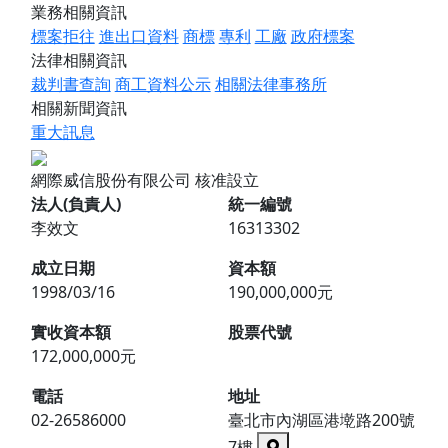
業務相關資訊
標案拒往
進出口資料
商標
專利
工廠
政府標案
法律相關資訊
裁判書查詢
商工資料公示
相關法律事務所
相關新聞資訊
重大訊息
網際威信股份有限公司
核准設立
法人(負責人)
統一編號
李效文
16313302
成立日期
資本額
1998/03/16
190,000,000元
實收資本額
股票代號
172,000,000元
電話
地址
02-26586000
臺北市內湖區港墘路200號
7樓