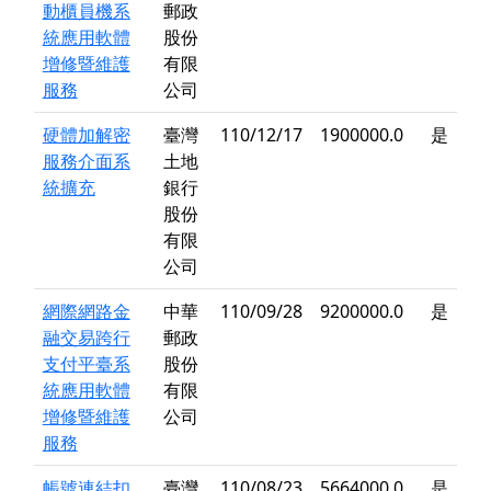
動櫃員機系
郵政
統應用軟體
股份
增修暨維護
有限
服務
公司
硬體加解密
臺灣
110/12/17
1900000.0
是
服務介面系
土地
統擴充
銀行
股份
有限
公司
網際網路金
中華
110/09/28
9200000.0
是
融交易跨行
郵政
支付平臺系
股份
統應用軟體
有限
增修暨維護
公司
服務
帳號連結扣
臺灣
110/08/23
5664000.0
是