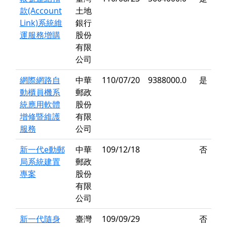
款(Account
土地
Link)系統維
銀行
運服務增購
股份
有限
公司
網際網路自
中華
110/07/20
9388000.0
是
動櫃員機系
郵政
統應用軟體
股份
增修暨維護
有限
服務
公司
新一代e動郵
中華
109/12/18
否
局系統建置
郵政
專案
股份
有限
公司
新一代隨身
臺灣
109/09/29
否