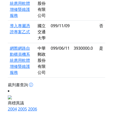
統應用軟體
股份
增修暨維護
有限
服務
公司
導入專屬憑
國立
099/11/09
否
證專案乙式
交通
大學
網際網路自
中華
099/06/11
3930000.0
是
動櫃員機系
郵政
統應用軟體
股份
增修暨維護
有限
服務
公司
裁判書查詢
商標異議
2004
2005
2006