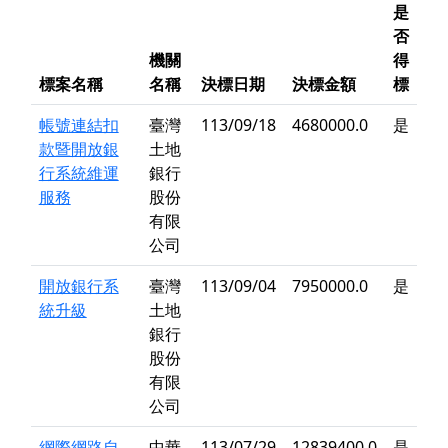
是
否
機關
得
標案名稱
名稱
決標日期
決標金額
標
帳號連結扣
臺灣
113/09/18
4680000.0
是
款暨開放銀
土地
行系統維運
銀行
服務
股份
有限
公司
開放銀行系
臺灣
113/09/04
7950000.0
是
統升級
土地
銀行
股份
有限
公司
網際網路自
中華
113/07/29
12839400.0
是