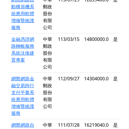
動櫃員機系
郵政
統應用軟體
股份
增修暨維護
有限
服務
公司
金融憑證網
中華
113/03/15
14800000.0
是
路轉帳服務
郵政
系統汰換建
股份
置專案
有限
公司
網際網路金
中華
112/09/27
14304000.0
是
融交易跨行
郵政
支付平臺系
股份
統應用軟體
有限
增修暨維護
公司
服務
網際網路自
中華
111/07/28
16219040.0
是