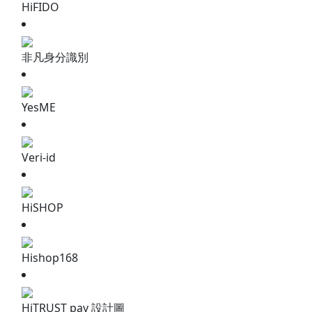
HiFIDO
非凡身分識別
YesME
Veri-id
HiSHOP
Hishop168
HiTRUST pay 設計圖