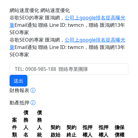
網站速度優化 網站速度優化
谷歌SEO的專家 匯鴻網
，
公司上google排名提高曝光
量
Email通知 聯絡 Line ID: twmcn
，聯絡 匯鴻網13年
SEO專家
谷歌SEO的專家 匯鴻網
，
公司上google排名提高曝光
量
Email通知 聯絡 Line ID: twmcn
，聯絡 匯鴻網13年
SEO專家
送出
財務報表
動產抵押
債
債
案
務
務
件
人
人
契約
契約
抵押
抵押
擔保
類
名
統
啟始
終止
權人
權人
債權