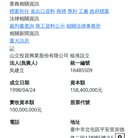
業務相關資訊
標案拒往
進出口資料
商標
專利
工廠
政府標案
法律相關資訊
裁判書查詢
商工資料公示
相關法律事務所
相關新聞資訊
重大訊息
山立投資興業股份有限公司
核准設立
法人(負責人)
統一編號
吳建立
16485509
成立日期
資本額
1998/04/24
158,400,000元
實收資本額
股票代號
100,000,000元
電話
地址
臺中市北屯區平安里崇德
路二段128號5樓之5