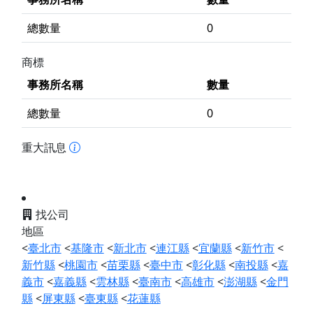
總數量
0
商標
事務所名稱
數量
總數量
0
重大訊息
找公司
地區
<
臺北市
<
基隆市
<
新北市
<
連江縣
<
宜蘭縣
<
新竹市
<
新竹縣
<
桃園市
<
苗栗縣
<
臺中市
<
彰化縣
<
南投縣
<
嘉
義市
<
嘉義縣
<
雲林縣
<
臺南市
<
高雄市
<
澎湖縣
<
金門
縣
<
屏東縣
<
臺東縣
<
花蓮縣