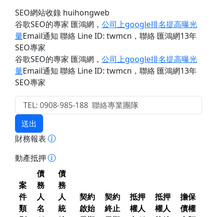
SEO網站收錄 huihongweb
谷歌SEO的專家 匯鴻網
，
公司上google排名提高曝光
量
Email通知 聯絡 Line ID: twmcn
，聯絡 匯鴻網13年
SEO專家
谷歌SEO的專家 匯鴻網
，
公司上google排名提高曝光
量
Email通知 聯絡 Line ID: twmcn
，聯絡 匯鴻網13年
SEO專家
送出
財務報表
動產抵押
債
債
案
務
務
件
人
人
契約
契約
抵押
抵押
擔保
類
名
統
啟始
終止
權人
權人
債權