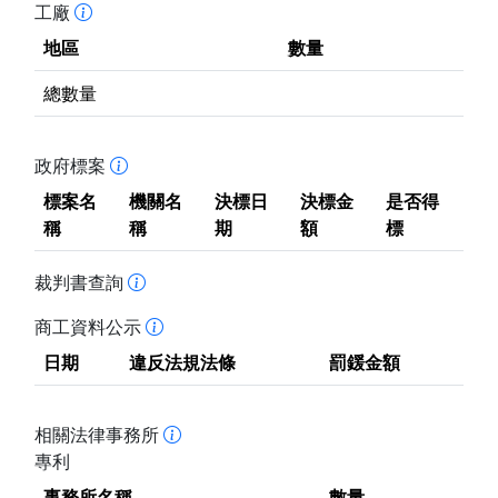
工廠
地區
數量
總數量
政府標案
標案名
機關名
決標日
決標金
是否得
稱
稱
期
額
標
裁判書查詢
商工資料公示
日期
違反法規法條
罰鍰金額
相關法律事務所
專利
事務所名稱
數量