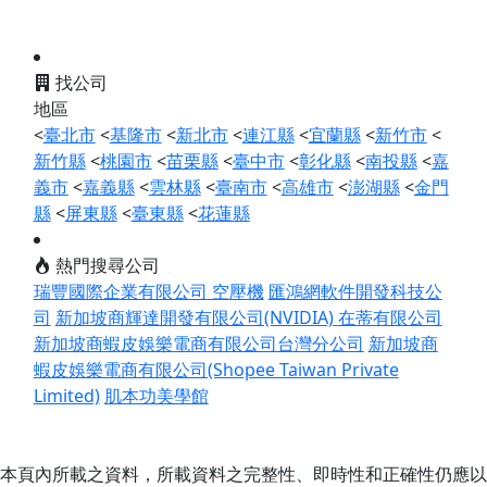
找公司
地區
<
臺北市
<
基隆市
<
新北市
<
連江縣
<
宜蘭縣
<
新竹市
<
新竹縣
<
桃園市
<
苗栗縣
<
臺中市
<
彰化縣
<
南投縣
<
嘉
義市
<
嘉義縣
<
雲林縣
<
臺南市
<
高雄市
<
澎湖縣
<
金門
縣
<
屏東縣
<
臺東縣
<
花蓮縣
熱門搜尋公司
瑞豐國際企業有限公司 空壓機
匯鴻網軟件開發科技公
司
新加坡商輝達開發有限公司(NVIDIA)
在蒂有限公司
新加坡商蝦皮娛樂電商有限公司台灣分公司
新加坡商
蝦皮娛樂電商有限公司(Shopee Taiwan Private
Limited)
肌本功美學館
本頁內所載之資料，所載資料之完整性、即時性和正確性仍應以