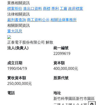
業務相關資訊
標案拒往
進出口資料
商標
專利
工廠
政府標案
法律相關資訊
裁判書查詢
商工資料公示
相關法律事務所
相關新聞資訊
重大訊息
正泰電子股份有限公司
解散
法人(負責人)
統一編號
22099619
成立日期
資本額
1990/04/19
400,000,000元
實收資本額
股票代號
250,000,000元
電話
地址
新竹科學園區新竹市園區
二路４７號１０４室