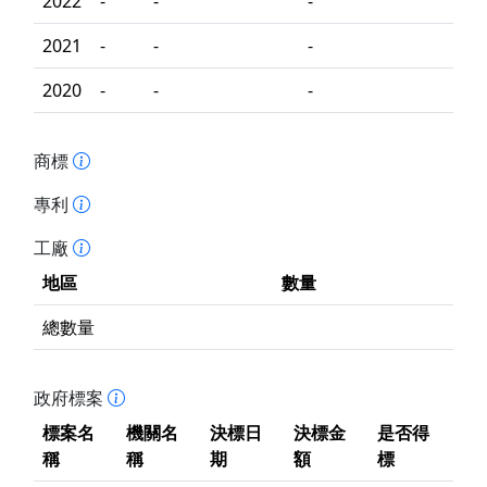
2022
-
-
-
2021
-
-
-
2020
-
-
-
商標
專利
工廠
地區
數量
總數量
政府標案
標案名
機關名
決標日
決標金
是否得
稱
稱
期
額
標