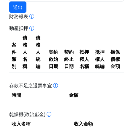
送出
財務報表
動產抵押
債
債
案
務
務
件
人
人
契約
契約
抵押
抵押
擔保
類
名
統
啟始
終止
權人
權人
債權
別
稱
編
日期
日期
名稱
統編
金額
存款不足之退票事宜
時間
金額
乾燥機(政治獻金)
收入名稱
收入金額