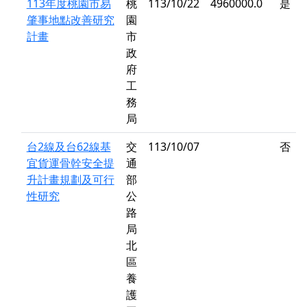
113年度桃園市易
桃
113/10/22
4960000.0
是
肇事地點改善研究
園
計畫
市
政
府
工
務
局
台2線及台62線基
交
113/10/07
否
宜貨運骨幹安全提
通
升計畫規劃及可行
部
性研究
公
路
局
北
區
養
護