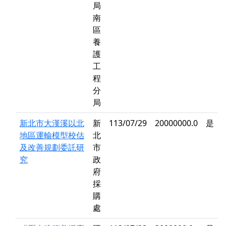
局
南
區
養
護
工
程
分
局
新北市大漢溪以北
新
113/07/29
20000000.0
是
地區運輸模型校估
北
及改善規劃委託研
市
究
政
府
採
購
處