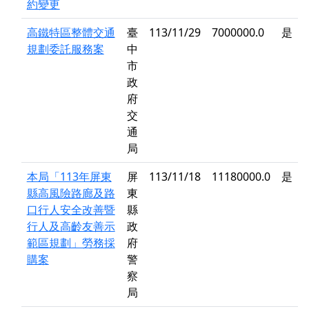
約變更
高鐵特區整體交通
臺
113/11/29
7000000.0
是
規劃委託服務案
中
市
政
府
交
通
局
本局「113年屏東
屏
113/11/18
11180000.0
是
縣高風險路廊及路
東
口行人安全改善暨
縣
行人及高齡友善示
政
範區規劃」勞務採
府
購案
警
察
局