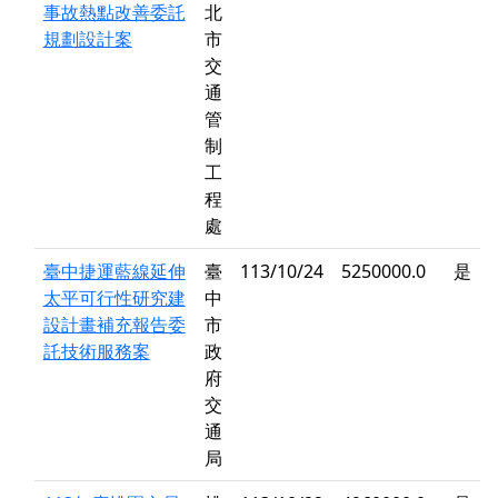
事故熱點改善委託
北
規劃設計案
市
交
通
管
制
工
程
處
臺中捷運藍線延伸
臺
113/10/24
5250000.0
是
太平可行性研究建
中
設計畫補充報告委
市
託技術服務案
政
府
交
通
局