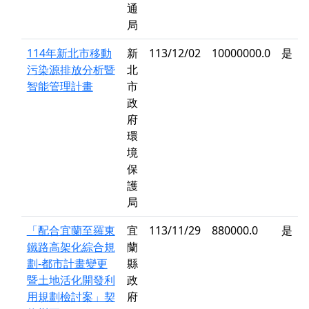
通
局
114年新北市移動
新
113/12/02
10000000.0
是
污染源排放分析暨
北
智能管理計畫
市
政
府
環
境
保
護
局
「配合宜蘭至羅東
宜
113/11/29
880000.0
是
鐵路高架化綜合規
蘭
劃-都市計畫變更
縣
暨土地活化開發利
政
用規劃檢討案」契
府