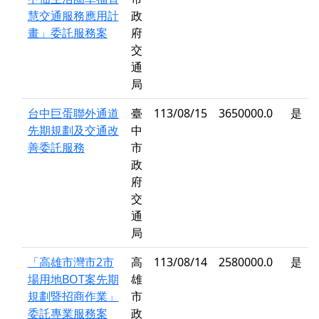
慧交通服務應用計
政
畫」委託服務案
府
交
通
局
台中巨蛋聯外通道
臺
113/08/15
3650000.0
是
先期規劃及交通改
中
善委託服務
市
政
府
交
通
局
「高雄市灣市2市
高
113/08/14
2580000.0
是
場用地BOT案先期
雄
規劃暨招商作業」
市
委託專業服務案
政