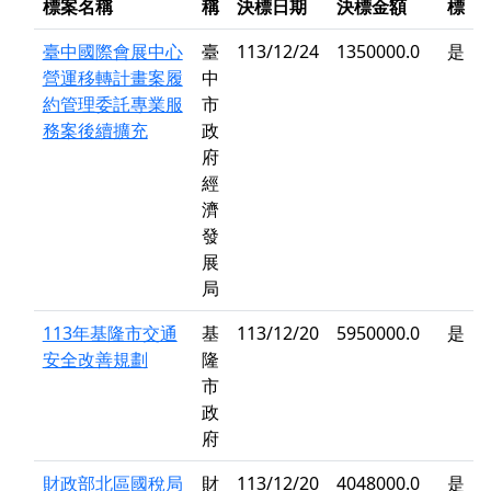
標案名稱
稱
決標日期
決標金額
標
臺中國際會展中心
臺
113/12/24
1350000.0
是
營運移轉計畫案履
中
約管理委託專業服
市
務案後續擴充
政
府
經
濟
發
展
局
113年基隆市交通
基
113/12/20
5950000.0
是
安全改善規劃
隆
市
政
府
財政部北區國稅局
財
113/12/20
4048000.0
是