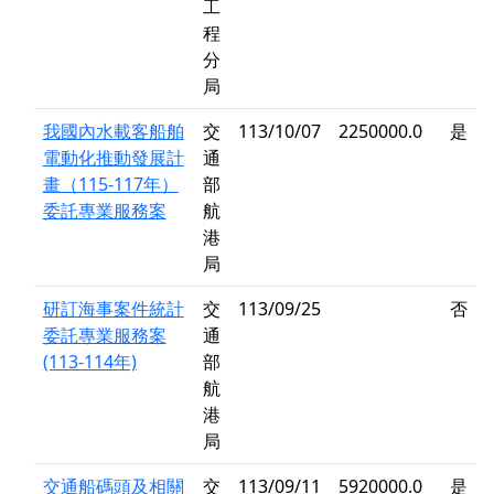
工
程
分
局
我國內水載客船舶
交
113/10/07
2250000.0
是
電動化推動發展計
通
畫（115-117年）
部
委託專業服務案
航
港
局
研訂海事案件統計
交
113/09/25
否
委託專業服務案
通
(113-114年)
部
航
港
局
交通船碼頭及相關
交
113/09/11
5920000.0
是