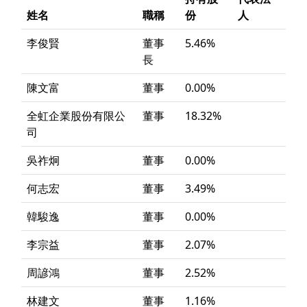
姓名
職稱
份
人
李俊賢
董事
5.46%
長
陳文富
董事
0.00%
全虹企業股份有限公
董事
18.32%
司
吳祚炯
董事
0.00%
何志宏
董事
3.49%
韓駿逸
董事
0.00%
李宗益
董事
2.07%
周諺鴻
董事
2.52%
林建文
董事
1.16%