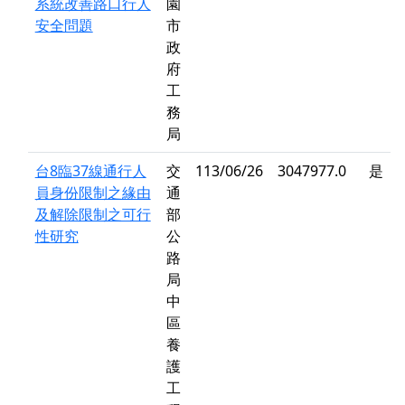
系統改善路口行人
園
安全問題
市
政
府
工
務
局
台8臨37線通行人
交
113/06/26
3047977.0
是
員身份限制之緣由
通
及解除限制之可行
部
性研究
公
路
局
中
區
養
護
工