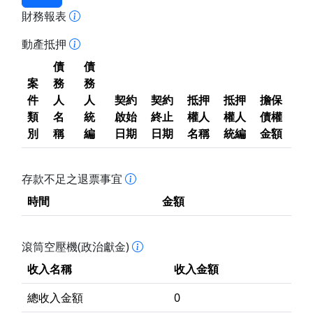
財務報表
動產抵押
債
債
案
務
務
件
人
人
契約
契約
抵押
抵押
擔保
類
名
統
啟始
終止
權人
權人
債權
別
稱
編
日期
日期
名稱
統編
金額
存款不足之退票事宜
時間
金額
滾筒空壓機(政治獻金)
收入名稱
收入金額
總收入金額
0