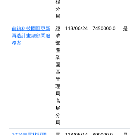
程
分
局
前鎮科技園區更新
經
113/06/24
7450000.0
是
再造計畫總顧問服
濟
務案
部
產
業
園
區
管
理
局
高
屏
分
局
2024年雲林縣國
雲
113/06/14
800000.0
是