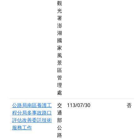
觀
光
署
澎
湖
國
家
風
景
區
管
理
處
公路局南區養護工
交
113/07/30
否
程分局多事故路口
通
評估改善委託技術
部
服務工作
公
路