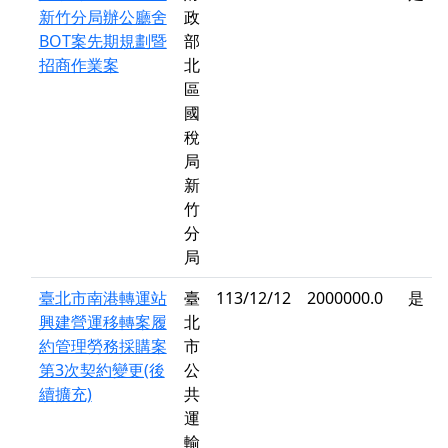
新竹分局辦公廳舍
政
BOT案先期規劃暨
部
招商作業案
北
區
國
稅
局
新
竹
分
局
臺北市南港轉運站
臺
113/12/12
2000000.0
是
興建營運移轉案履
北
約管理勞務採購案
市
第3次契約變更(後
公
續擴充)
共
運
輸