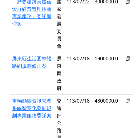
「歷史建築美援宿
國
113/07/22
3000000.0
是
舍群經營管理招商
家
專業服務」委託辦
發
理案
展
委
員
會
屏東縣生活圈整體
屏
113/07/18
1900000.0
是
路網規劃修正案
東
縣
政
府
車輛動態資訊管理
交
113/07/18
4800000.0
是
系統智慧化發展規
通
劃專業服務委託案
部
公
路
局