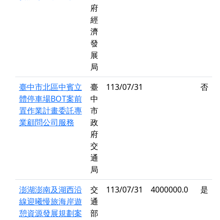
府
經
濟
發
展
局
臺中市北區中賓立
臺
113/07/31
否
體停車場BOT案前
中
置作業計畫委託專
市
業顧問公司服務
政
府
交
通
局
澎湖澎南及湖西沿
交
113/07/31
4000000.0
是
線迎曦慢旅海岸遊
通
憩資源發展規劃案
部