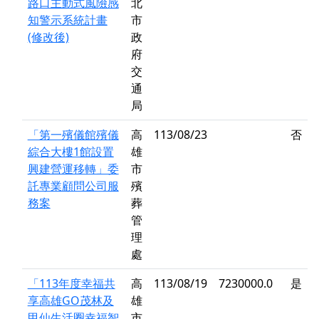
路口主動式風險感
北
知警示系統計畫
市
(修改後)
政
府
交
通
局
「第一殯儀館殯儀
高
113/08/23
否
綜合大樓1館設置
雄
興建營運移轉」委
市
託專業顧問公司服
殯
務案
葬
管
理
處
「113年度幸福共
高
113/08/19
7230000.0
是
享高雄GO茂林及
雄
甲仙生活圈幸福智
市