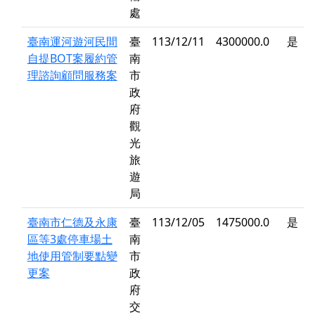
處
臺南運河遊河民間
臺
113/12/11
4300000.0
是
自提BOT案履約管
南
理諮詢顧問服務案
市
政
府
觀
光
旅
遊
局
臺南市仁德及永康
臺
113/12/05
1475000.0
是
區等3處停車場土
南
地使用管制要點變
市
更案
政
府
交