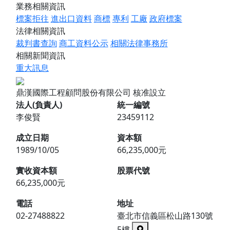
業務相關資訊
標案拒往
進出口資料
商標
專利
工廠
政府標案
法律相關資訊
裁判書查詢
商工資料公示
相關法律事務所
相關新聞資訊
重大訊息
鼎漢國際工程顧問股份有限公司
核准設立
法人(負責人)
統一編號
李俊賢
23459112
成立日期
資本額
1989/10/05
66,235,000元
實收資本額
股票代號
66,235,000元
電話
地址
02-27488822
臺北市信義區松山路130號
5樓