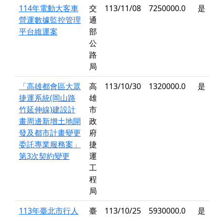
114年電動大客車
交
113/11/08
7250000.0
是
營運數據監控管理
通
平台維運案
部
公
路
局
「高雄都會區大眾
高
113/10/30
1320000.0
是
捷運系統(岡山路
雄
竹延伸線)建設計
市
畫周邊新增土地開
政
發及都市計畫變更
府
委託專業服務案」
捷
第3次契約變更
運
工
程
局
113年臺北市行人
臺
113/10/25
5930000.0
是