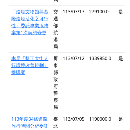
「燈塔文物館與基
交
113/07/17
279100.0
是
隆燈塔活化之可行
通
性」委託專業服務
部
案第1次契約變更
航
港
局
本局「墾丁大街人
屏
113/07/12
1339850.0
是
行環境改善規劃」
東
採購案
縣
政
府
警
察
局
113年度34條道路
臺
113/07/05
1190000.0
是
旅行時間分析委託
北