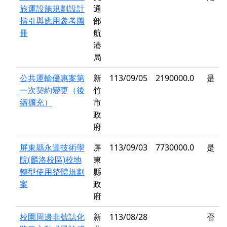
旅運設施規劃設計
通
指引與應用參考圖
部
冊
航
港
局
公共運輸優惠案第
新
113/09/05
2190000.0
是
一次契約變更（後
竹
續擴充）
市
政
府
屏東縣永達技術學
屏
113/09/03
7730000.0
是
院(麟洛校區)校地
東
轉型使用整體規劃
縣
案
政
府
校園周邊非號誌化
新
113/08/28
否