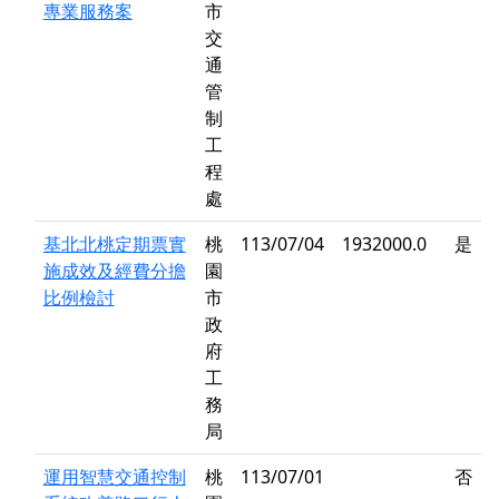
專業服務案
市
交
通
管
制
工
程
處
基北北桃定期票實
桃
113/07/04
1932000.0
是
施成效及經費分擔
園
比例檢討
市
政
府
工
務
局
運用智慧交通控制
桃
113/07/01
否