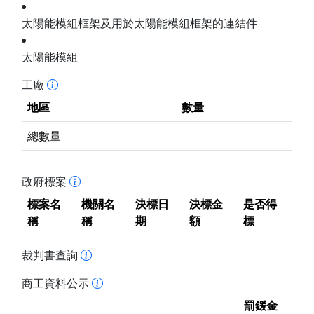
太陽能模組框架及用於太陽能模組框架的連結件
太陽能模組
工廠
地區
數量
總數量
政府標案
標案名
機關名
決標日
決標金
是否得
稱
稱
期
額
標
裁判書查詢
商工資料公示
罰鍰金