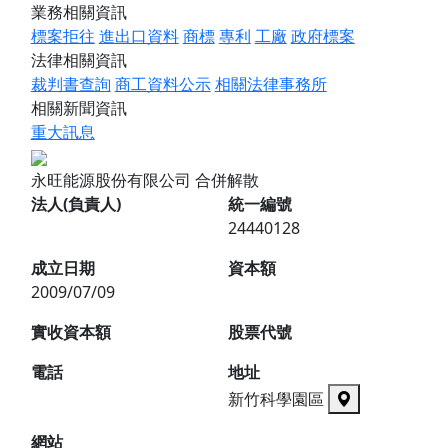
業務相關資訊
標案拒往
進出口資料
商標
專利
工廠
政府標案
法律相關資訊
裁判書查詢
商工資料公示
相關法律事務所
相關新聞資訊
重大訊息
永旺能源股份有限公司
合併解散
法人(負責人)
統一編號
24440128
成立日期
資本額
2009/07/09
實收資本額
股票代號
電話
地址
新竹科學園區
網站