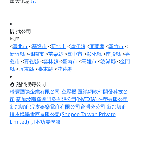
重大訊息
找公司
地區
<
臺北市
<
基隆市
<
新北市
<
連江縣
<
宜蘭縣
<
新竹市
<
新竹縣
<
桃園市
<
苗栗縣
<
臺中市
<
彰化縣
<
南投縣
<
嘉
義市
<
嘉義縣
<
雲林縣
<
臺南市
<
高雄市
<
澎湖縣
<
金門
縣
<
屏東縣
<
臺東縣
<
花蓮縣
熱門搜尋公司
瑞豐國際企業有限公司 空壓機
匯鴻網軟件開發科技公
司
新加坡商輝達開發有限公司(NVIDIA)
在蒂有限公司
新加坡商蝦皮娛樂電商有限公司台灣分公司
新加坡商
蝦皮娛樂電商有限公司(Shopee Taiwan Private
Limited)
肌本功美學館