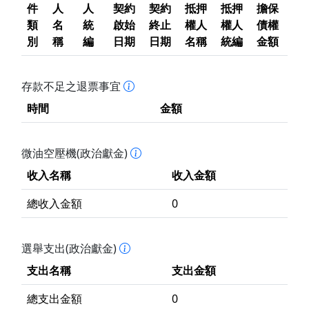
件
人
人
契約
契約
抵押
抵押
擔保
類
名
統
啟始
終止
權人
權人
債權
別
稱
編
日期
日期
名稱
統編
金額
存款不足之退票事宜
時間
金額
微油空壓機(政治獻金)
收入名稱
收入金額
總收入金額
0
選舉支出(政治獻金)
支出名稱
支出金額
總支出金額
0