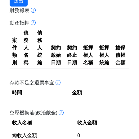
送出
財務報表
動產抵押
債
債
案
務
務
件
人
人
契約
契約
抵押
抵押
擔保
類
名
統
啟始
終止
權人
權人
債權
別
稱
編
日期
日期
名稱
統編
金額
存款不足之退票事宜
時間
金額
空壓機換油(政治獻金)
收入名稱
收入金額
總收入金額
0