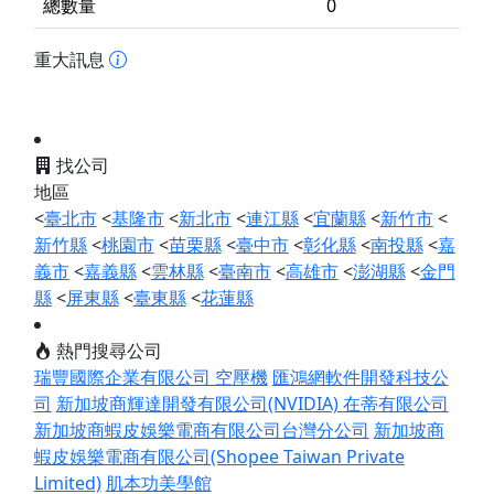
總數量
0
重大訊息
找公司
地區
<
臺北市
<
基隆市
<
新北市
<
連江縣
<
宜蘭縣
<
新竹市
<
新竹縣
<
桃園市
<
苗栗縣
<
臺中市
<
彰化縣
<
南投縣
<
嘉
義市
<
嘉義縣
<
雲林縣
<
臺南市
<
高雄市
<
澎湖縣
<
金門
縣
<
屏東縣
<
臺東縣
<
花蓮縣
熱門搜尋公司
瑞豐國際企業有限公司 空壓機
匯鴻網軟件開發科技公
司
新加坡商輝達開發有限公司(NVIDIA)
在蒂有限公司
新加坡商蝦皮娛樂電商有限公司台灣分公司
新加坡商
蝦皮娛樂電商有限公司(Shopee Taiwan Private
Limited)
肌本功美學館