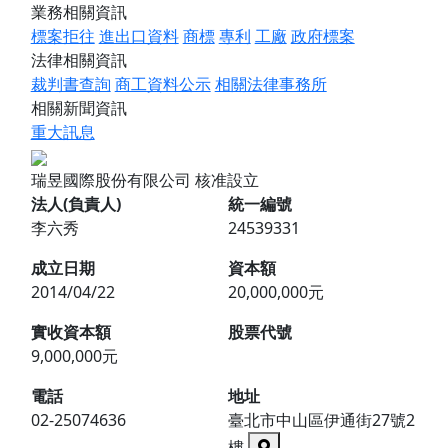
業務相關資訊
標案拒往
進出口資料
商標
專利
工廠
政府標案
法律相關資訊
裁判書查詢
商工資料公示
相關法律事務所
相關新聞資訊
重大訊息
瑞昱國際股份有限公司
核准設立
法人(負責人)
統一編號
李六秀
24539331
成立日期
資本額
2014/04/22
20,000,000元
實收資本額
股票代號
9,000,000元
電話
地址
02-25074636
臺北市中山區伊通街27號2
樓