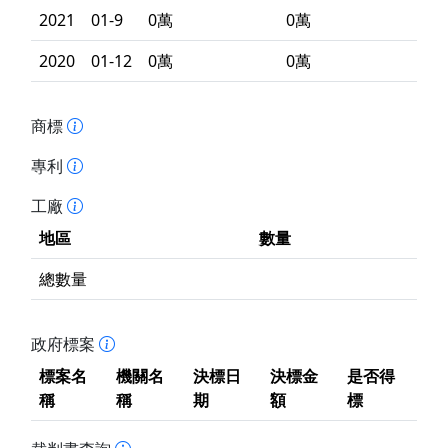
2021
01-9
0萬
0萬
2020
01-12
0萬
0萬
商標
專利
工廠
地區
數量
總數量
政府標案
標案名
機關名
決標日
決標金
是否得
稱
稱
期
額
標