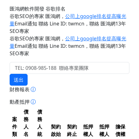
匯鴻網軟件開發 谷歌排名
谷歌SEO的專家 匯鴻網
，
公司上google排名提高曝光
量
Email通知 聯絡 Line ID: twmcn
，聯絡 匯鴻網13年
SEO專家
谷歌SEO的專家 匯鴻網
，
公司上google排名提高曝光
量
Email通知 聯絡 Line ID: twmcn
，聯絡 匯鴻網13年
SEO專家
送出
財務報表
動產抵押
債
債
案
務
務
件
人
人
契約
契約
抵押
抵押
擔保
類
名
統
啟始
終止
權人
權人
債權