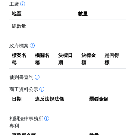
工廠
地區
數量
總數量
政府標案
標案名
機關名
決標日
決標金
是否得
稱
稱
期
額
標
裁判書查詢
商工資料公示
日期
違反法規法條
罰鍰金額
相關法律事務所
專利