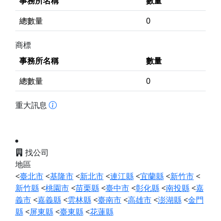
事務所名稱
數量
總數量
0
商標
事務所名稱
數量
總數量
0
重大訊息
找公司
地區
<
臺北市
<
基隆市
<
新北市
<
連江縣
<
宜蘭縣
<
新竹市
<
新竹縣
<
桃園市
<
苗栗縣
<
臺中市
<
彰化縣
<
南投縣
<
嘉
義市
<
嘉義縣
<
雲林縣
<
臺南市
<
高雄市
<
澎湖縣
<
金門
縣
<
屏東縣
<
臺東縣
<
花蓮縣