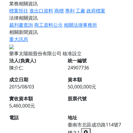
業務相關資訊
標案拒往
進出口資料
商標
專利
工廠
政府標案
法律相關資訊
裁判書查詢
商工資料公示
相關法律事務所
相關新聞資訊
重大訊息
樂事太陽能股份有限公司
核准設立
法人(負責人)
統一編號
陳介仁
24907736
成立日期
資本額
2015/08/03
50,000,000元
實收資本額
股票代號
5,460,000元
電話
地址
臺南市北區成功路114號7
樓之1