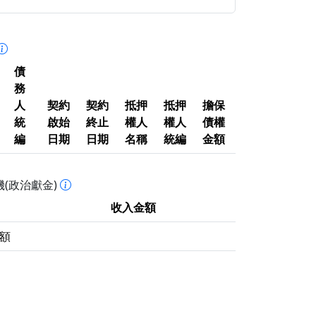
債
務
人
契約
契約
抵押
抵押
擔保
統
啟始
終止
權人
權人
債權
編
日期
日期
名稱
統編
金額
(政治獻金)
收入金額
額