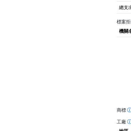
總支
標案
機關
商標
工廠