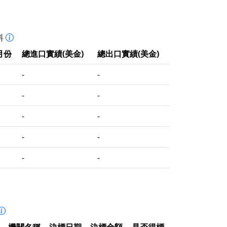
料
月份
總進口實績(美金)
總出口實績(美金)
-
-
-
-
-
-
-
-
-
-