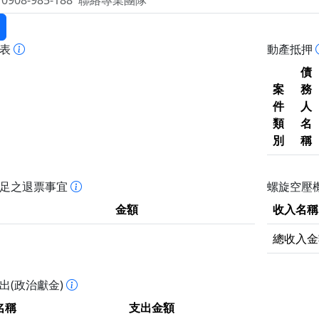
報表
動產抵押
債
案
務
件
人
類
名
別
稱
不足之退票事宜
螺旋空壓機
金額
收入名稱
總收入金
出(政治獻金)
名稱
支出金額