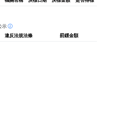
機關名稱
決標日期
決標金額
是否得標
公示
違反法規法條
罰鍰金額