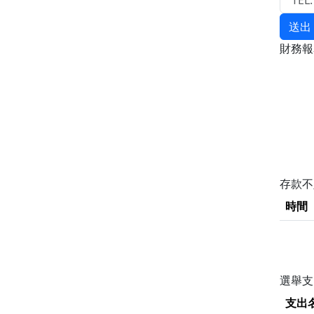
送出
財務
存款
時間
選舉支
支出