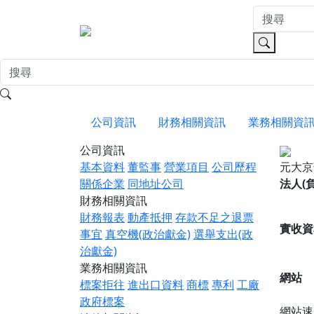
公司資訊
財務相關資訊
業務相關資
公司資訊
基本資料
董監事
營業項目
公司歷程
元大京
關係企業
同地址公司
法人(
財務相關資訊
財務報表
動產抵押
存款不足之退票
實收資
事宜
真空機(政治獻金)
選舉支出(政
治獻金)
業務相關資訊
網站
標案拒往
進出口資料
商標
專利
工廠
政府標案
網站速