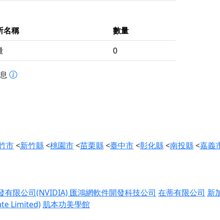
所名稱
數量
量
0
訊息
竹市
<
新竹縣
<
桃園市
<
苗栗縣
<
臺中市
<
彰化縣
<
南投縣
<
嘉義
限公司(NVIDIA)
匯鴻網軟件開發科技公司
在蒂有限公司
新
 Limited)
肌本功美學館