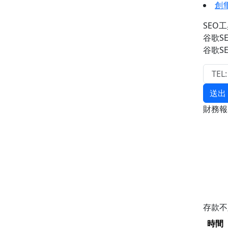
創
SEO
谷歌S
谷歌S
送出
財務
存款
時間