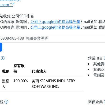
n.com
網站收錄 公司SEO排名
EO的專家 匯鴻網
，
公司上google排名提高曝光量
Email通知 聯絡 
EO的專家 匯鴻網
，
公司上google排名提高曝光量
Email通知 聯絡 
事
營業項目
其他資
持有股
其他商品
職稱
份
代表法人
電腦及
監察
100.00%
美商 SIEMENS INDUSTRY
人
SOFTWARE INC.
歷程
關係企業