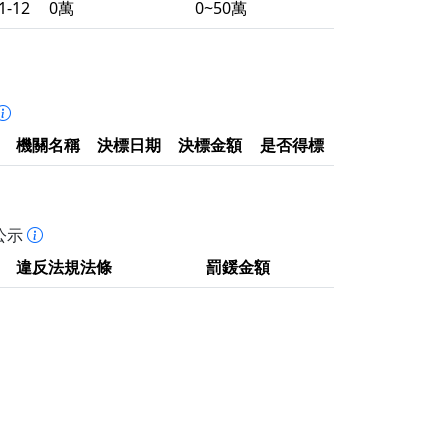
1-12
0萬
0~50萬
機關名稱
決標日期
決標金額
是否得標
公示
違反法規法條
罰鍰金額