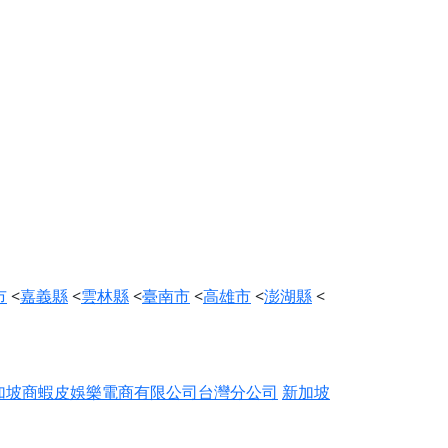
市
<
嘉義縣
<
雲林縣
<
臺南市
<
高雄市
<
澎湖縣
<
加坡商蝦皮娛樂電商有限公司台灣分公司
新加坡