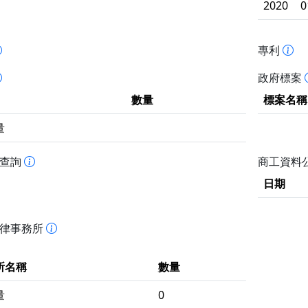
2020
0
專利
政府標案
數量
標案名稱
量
書查詢
商工資料
日期
法律事務所
所名稱
數量
量
0