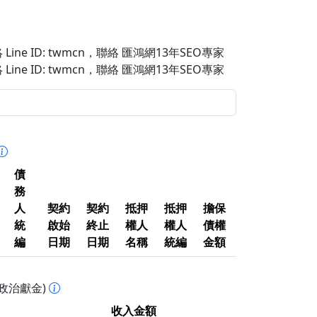
Line ID: twmcn
，聯絡 匯鴻網13年SEO專家
Line ID: twmcn
，聯絡 匯鴻網13年SEO專家
債
務
人
契約
契約
抵押
抵押
擔保
統
啟始
終止
權人
權人
債權
編
日期
日期
名稱
統編
金額
政治獻金)
收入金額