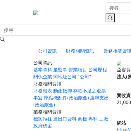
公司資訊
財務相關資訊
業務相關資
公司資訊
基本資料
董監事
營業項目
公司歷程
亞睿
關係企業
同地址公司
"公司"
法人(
財務相關資訊
財務報表
動產抵押
存款不足之退票
實收資
事宜
壓縮機配件(政治獻金)
選舉支出
21,00
(政治獻金)
業務相關資訊
標案拒往
進出口資料
商標
專利
工廠
網站
政府標案
http:/