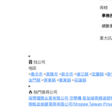
商標
事務
總數
重大
找公司
地區
<
臺北市
<
基隆市
<
新北市
<
連江縣
<
宜蘭縣
<
新
金門縣
<
屏東縣
<
臺東縣
<
花蓮縣
熱門搜尋公司
瑞豐國際企業有限公司 空壓機
新加坡商輝達開發有
商蝦皮娛樂電商有限公司(Shopee Taiwan Private