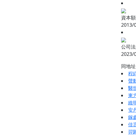
資本額變
2013/
公司法人
2023/
同地
程
聲
醫
東
維
安
鎵
佳
羿