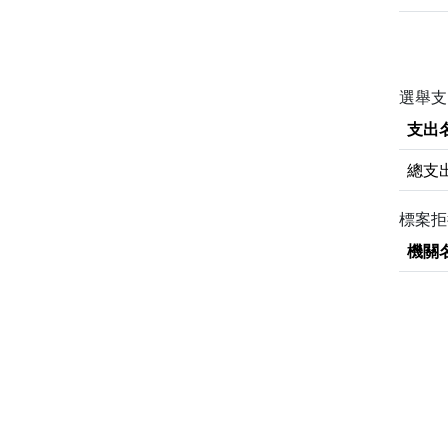
選舉支
支出
總支
標案
機關