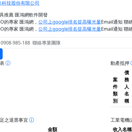
隼科技股份有限公司
工具推薦 匯鴻網軟件開發
EO的專家 匯鴻網
，
公司上google排名提高曝光量
Email通知 聯絡 
EO的專家 匯鴻網
，
公司上google排名提高曝光量
Email通知 聯絡 
報表
動產抵押
債
案
務
件
人
類
名
別
稱
不足之退票事宜
工業電機(
金額
收入名稱