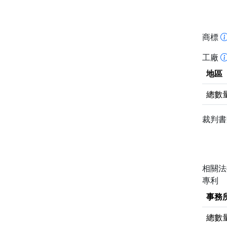
商標
工廠
地區
總數
裁判
相關
專利
事務
總數