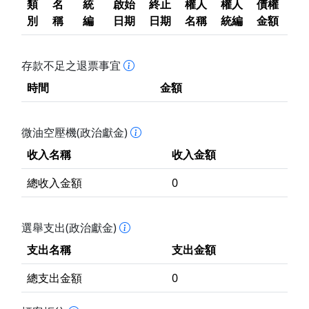
類
名
統
啟始
終止
權人
權人
債權
別
稱
編
日期
日期
名稱
統編
金額
存款不足之退票事宜
時間
金額
微油空壓機(政治獻金)
收入名稱
收入金額
總收入金額
0
選舉支出(政治獻金)
支出名稱
支出金額
總支出金額
0