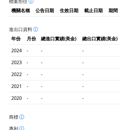
標案拒往
機關名稱
公告日期
生效日期
截止日期
期間
進出口資料
年份
月份
總進口實績(美金)
總出口實績(美金)
2024
-
-
-
2023
-
-
-
2022
-
-
-
2021
-
-
-
2020
-
-
-
商標
專利