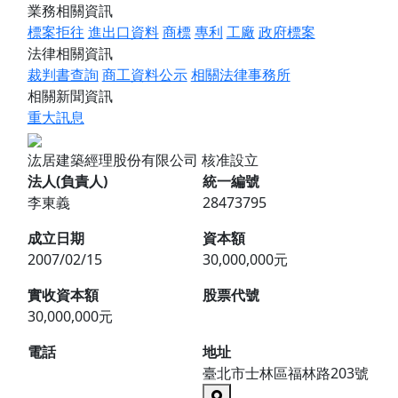
業務相關資訊
標案拒往
進出口資料
商標
專利
工廠
政府標案
法律相關資訊
裁判書查詢
商工資料公示
相關法律事務所
相關新聞資訊
重大訊息
汯居建築經理股份有限公司
核准設立
法人(負責人)
統一編號
李東義
28473795
成立日期
資本額
2007/02/15
30,000,000元
實收資本額
股票代號
30,000,000元
電話
地址
臺北市士林區福林路203號