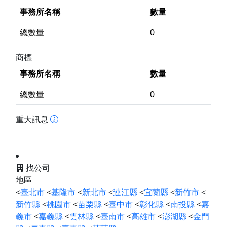
事務所名稱
數量
總數量
0
商標
事務所名稱
數量
總數量
0
重大訊息
找公司
地區
<
臺北市
<
基隆市
<
新北市
<
連江縣
<
宜蘭縣
<
新竹市
<
新竹縣
<
桃園市
<
苗栗縣
<
臺中市
<
彰化縣
<
南投縣
<
嘉
義市
<
嘉義縣
<
雲林縣
<
臺南市
<
高雄市
<
澎湖縣
<
金門