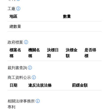
工廠
地區
數量
總數量
政府標案
標案名
機關名
決標日
決標金
是否得
稱
稱
期
額
標
裁判書查詢
商工資料公示
日期
違反法規法條
罰鍰金額
相關法律事務所
專利