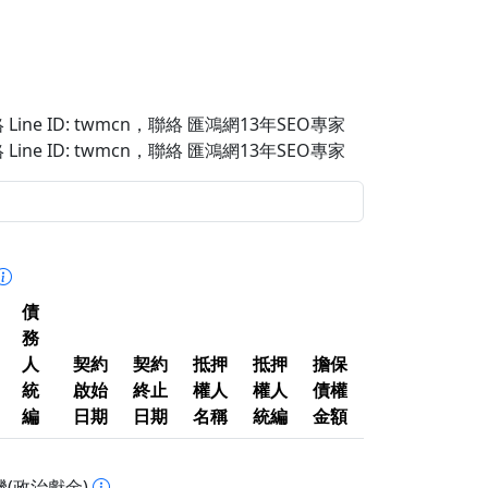
Line ID: twmcn
，聯絡 匯鴻網13年SEO專家
Line ID: twmcn
，聯絡 匯鴻網13年SEO專家
債
務
人
契約
契約
抵押
抵押
擔保
統
啟始
終止
權人
權人
債權
編
日期
日期
名稱
統編
金額
(政治獻金)