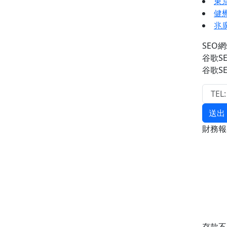
東
健
兆
SEO
谷歌S
谷歌S
送出
財務
存款