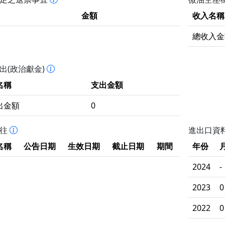
金額
收入名稱
總收入金
出(政治獻金)
名稱
支出金額
出金額
0
拒往
進出口資
名稱
公告日期
生效日期
截止日期
期間
年份
2024
-
2023
0
2022
0