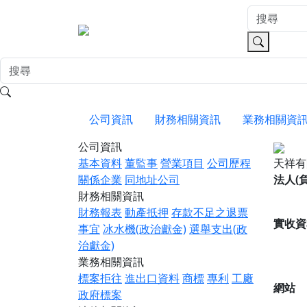
公司資訊
財務相關資訊
業務相關資
公司資訊
基本資料
董監事
營業項目
公司歷程
天祥
關係企業
同地址公司
法人(
財務相關資訊
財務報表
動產抵押
存款不足之退票
實收資
事宜
冰水機(政治獻金)
選舉支出(政
治獻金)
業務相關資訊
標案拒往
進出口資料
商標
專利
工廠
網站
政府標案