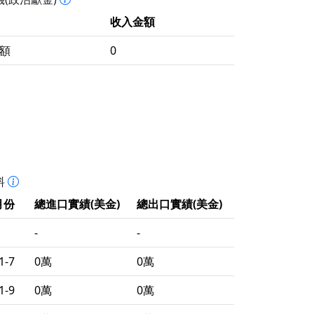
收入金額
額
0
料
月份
總進口實績(美金)
總出口實績(美金)
-
-
1-7
0萬
0萬
1-9
0萬
0萬