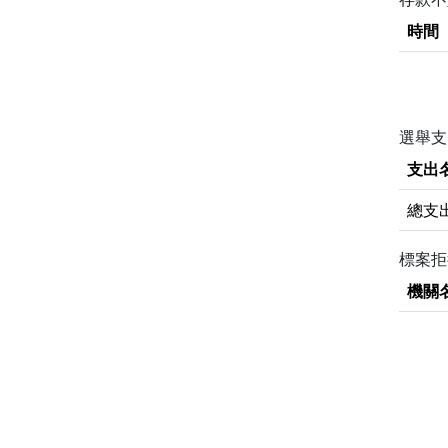
時間
選舉支
支出
總支
標案
機關