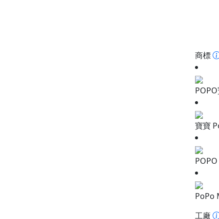
商標
POP
寶寶 P
POPO
PoPo 
工廠