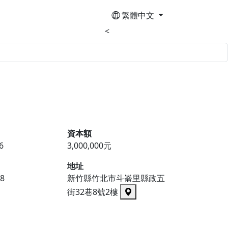
繁體中文
<
資本額
6
3,000,000元
地址
8
新竹縣竹北市斗崙里縣政五
街32巷8號2樓