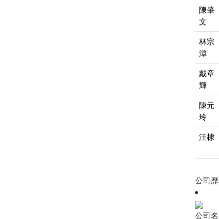
陳肇
文
林宗
潭
戴章
輝
陳元
玲
汪棣
公司
公司名