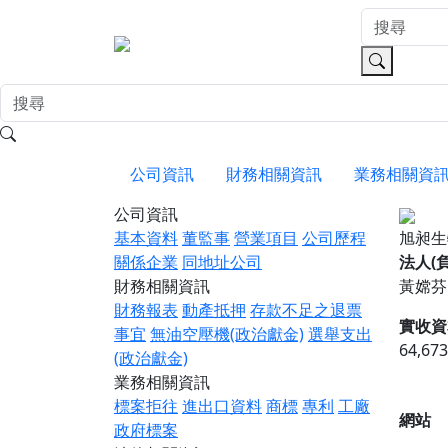
公司資訊
財務相關資訊
業務相關資
公司資訊
基本資料
董監事
營業項目
公司歷程
旭昶生
關係企業
同地址公司
法人(
財務相關資訊
黃嫦芬
財務報表
動產抵押
存款不足之退票
實收資
事宜
無油空壓機(政治獻金)
選舉支出
64,67
(政治獻金)
業務相關資訊
標案拒往
進出口資料
商標
專利
工廠
網站
政府標案