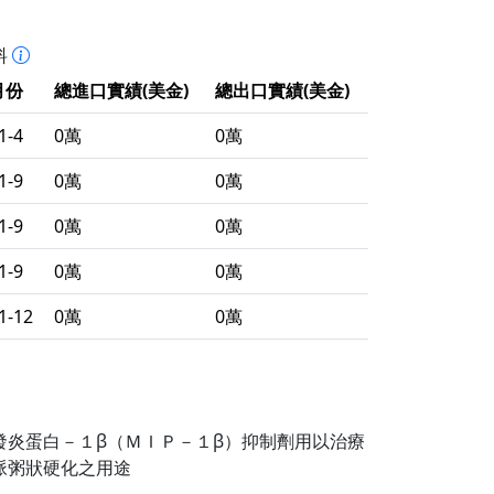
料
月份
總進口實績(美金)
總出口實績(美金)
1-4
0萬
0萬
1-9
0萬
0萬
1-9
0萬
0萬
1-9
0萬
0萬
1-12
0萬
0萬
發炎蛋白－１β（ＭＩＰ－１β）抑制劑用以治療
脈粥狀硬化之用途