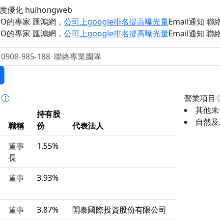
優化 huihongweb
EO的專家 匯鴻網
，
公司上google排名提高曝光量
Email通知 聯絡 
EO的專家 匯鴻網
，
公司上google排名提高曝光量
Email通知 聯絡 
事
營業項目
其他未
持有股
自然及
職稱
份
代表法人
董事
1.55%
長
董事
3.93%
董事
3.87%
開泰國際投資股份有限公司