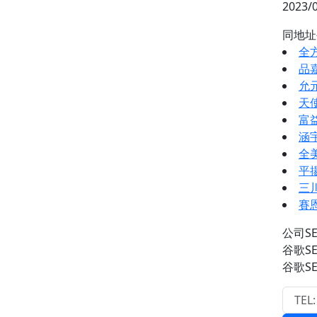
2023/
同地
全
品
允
天
富
涵
全
平
三
賽
公司S
谷歌S
谷歌S