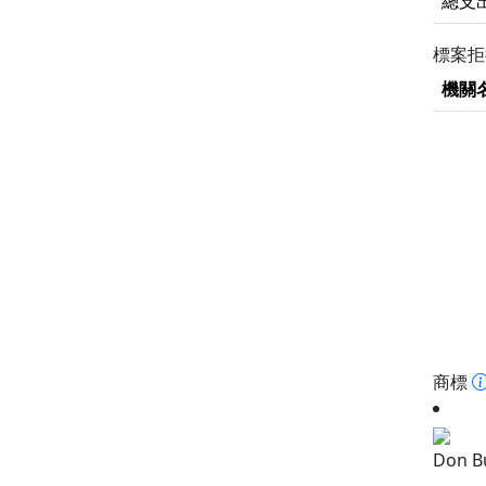
總支
標案
機關
商標
Don B