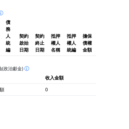
債
務
人
契約
契約
抵押
抵押
擔保
統
啟始
終止
權人
權人
債權
編
日期
日期
名稱
統編
金額
(政治獻金)
收入金額
額
0