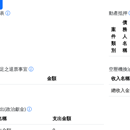
報表
動產抵押
債
案
務
件
人
類
名
別
稱
不足之退票事宜
空壓機換油
金額
收入名稱
總收入金
出(政治獻金)
名稱
支出金額