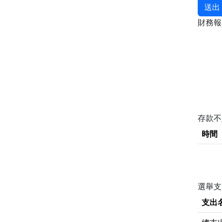
送出
財務
存款
時間
選舉支
支出