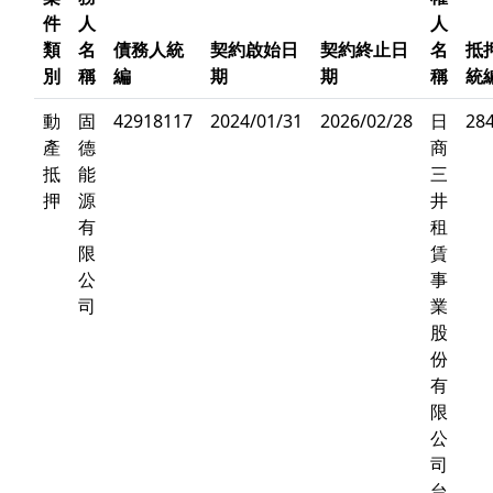
件
人
人
類
名
債務人統
契約啟始日
契約終止日
名
抵
別
稱
編
期
期
稱
統
動
固
42918117
2024/01/31
2026/02/28
日
28
產
德
商
抵
能
三
押
源
井
有
租
限
賃
公
事
司
業
股
份
有
限
公
司
台