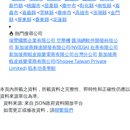
新竹縣
<
桃園市
<
苗栗縣
<
臺中市
<
彰化縣
<
南投縣
<
嘉
義市
<
嘉義縣
<
雲林縣
<
臺南市
<
高雄市
<
澎湖縣
<
金門
縣
<
屏東縣
<
臺東縣
<
花蓮縣
熱門搜尋公司
瑞豐國際企業有限公司 空壓機
匯鴻網軟件開發科技公
司
新加坡商輝達開發有限公司(NVIDIA)
在蒂有限公司
新加坡商蝦皮娛樂電商有限公司台灣分公司
新加坡商
蝦皮娛樂電商有限公司(Shopee Taiwan Private
Limited)
肌本功美學館
本頁內所載之資料，所載資料之完整性、即時性和正確性仍應以
資料來源單位為準。
資料來源: 來自 JSON政府資料開放平台
如需更正或修改資料，請
聯繫我們