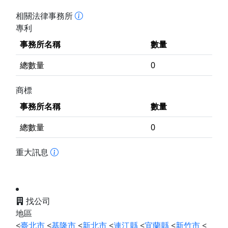
相關法律事務所
專利
事務所名稱
數量
總數量
0
商標
事務所名稱
數量
總數量
0
重大訊息
找公司
地區
<
臺北市
<
基隆市
<
新北市
<
連江縣
<
宜蘭縣
<
新竹市
<