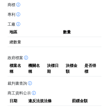
商標
專利
工廠
地區
數量
總數量
政府標案
標案名
機關名
決標日
決標金
是否得
稱
稱
期
額
標
裁判書查詢
商工資料公示
日期
違反法規法條
罰鍰金額