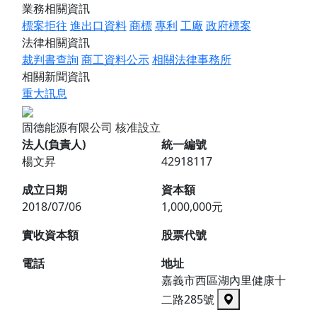
業務相關資訊
標案拒往
進出口資料
商標
專利
工廠
政府標案
法律相關資訊
裁判書查詢
商工資料公示
相關法律事務所
相關新聞資訊
重大訊息
固德能源有限公司
核准設立
法人(負責人)
統一編號
楊文昇
42918117
成立日期
資本額
2018/07/06
1,000,000元
實收資本額
股票代號
電話
地址
嘉義市西區湖內里健康十
二路285號