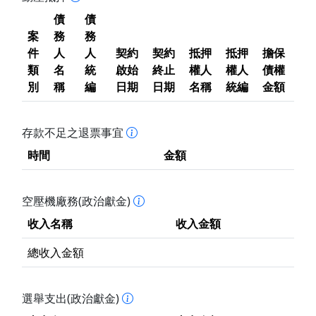
債
債
案
務
務
件
人
人
契約
契約
抵押
抵押
擔保
類
名
統
啟始
終止
權人
權人
債權
別
稱
編
日期
日期
名稱
統編
金額
存款不足之退票事宜
時間
金額
空壓機廠務(政治獻金)
收入名稱
收入金額
總收入金額
選舉支出(政治獻金)