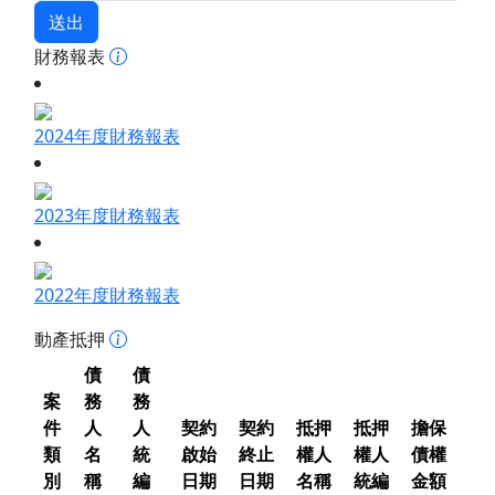
送出
財務報表
2024年度財務報表
2023年度財務報表
2022年度財務報表
動產抵押
債
債
案
務
務
件
人
人
契約
契約
抵押
抵押
擔保
類
名
統
啟始
終止
權人
權人
債權
別
稱
編
日期
日期
名稱
統編
金額