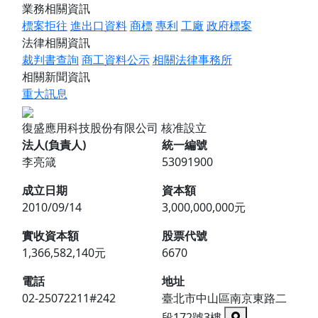
業務相關資訊
標案拒往
進出口資料
商標
專利
工廠
政府標案
法律相關資訊
裁判書查詢
商工資料公示
相關法律事務所
相關新聞資訊
重大訊息
復盛應用科技股份有限公司
核准設立
法人(負責人)
統一編號
李亮箴
53091900
成立日期
資本額
2010/09/14
3,000,000,000元
實收資本額
股票代號
1,366,582,140元
6670
電話
地址
02-25072211#242
臺北市中山區南京東路二
段172號3樓