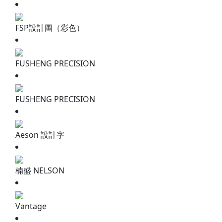
FSP設計圖（彩色）
FUSHENG PRECISION
FUSHENG PRECISION
Aeson 設計字
楠盛 NELSON
Vantage