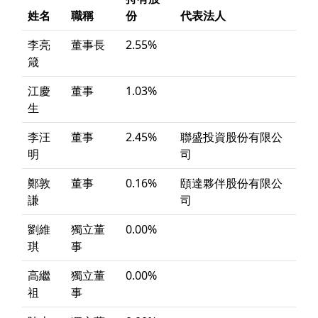
姓名
職稱
份
代表法人
李亮
董事長
2.55%
箴
江慶
董事
1.03%
生
李汪
董事
2.45%
聯盛投資股份有限公
明
司
鄭敦
董事
0.16%
頤達夥伴股份有限公
謙
司
劉維
獨立董
0.00%
琪
事
高繼
獨立董
0.00%
祖
事