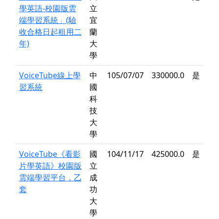
學英語-校園版雲
立
端學習系統」(驗
宜
收合格日起租用二
蘭
年)
大
學
VoiceTube線上學
中
105/07/07
330000.0
是
習系統
國
科
技
大
學
VoiceTube《看影
國
104/11/17
425000.0
是
片學英語》校園版
立
雲端學習平台，乙
成
套
功
大
學