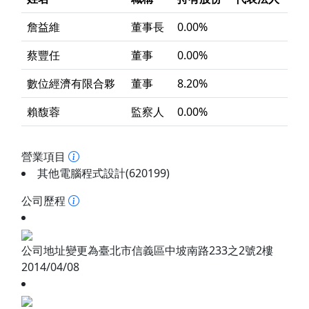
詹益維
董事長
0.00%
蔡豐任
董事
0.00%
數位經濟有限合夥
董事
8.20%
賴馥蓉
監察人
0.00%
營業項目
其他電腦程式設計(620199)
公司歷程
公司地址變更為臺北市信義區中坡南路233之2號2樓
2014/04/08