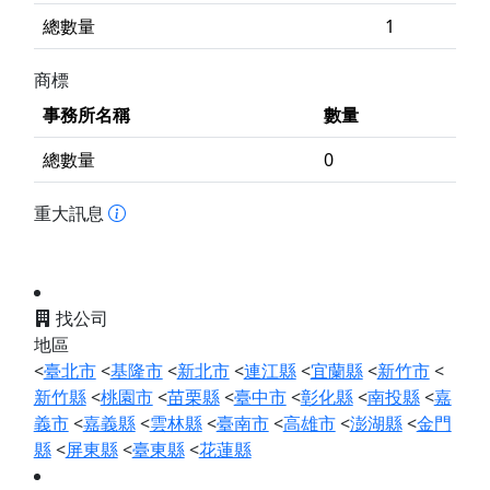
總數量
1
商標
事務所名稱
數量
總數量
0
重大訊息
找公司
地區
<
臺北市
<
基隆市
<
新北市
<
連江縣
<
宜蘭縣
<
新竹市
<
新竹縣
<
桃園市
<
苗栗縣
<
臺中市
<
彰化縣
<
南投縣
<
嘉
義市
<
嘉義縣
<
雲林縣
<
臺南市
<
高雄市
<
澎湖縣
<
金門
縣
<
屏東縣
<
臺東縣
<
花蓮縣