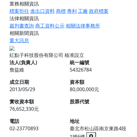
業務相關資訊
標案拒往
進出口資料
商標
專利
工廠
政府標案
法律相關資訊
裁判書查詢
商工資料公示
相關法律事務所
相關新聞資訊
重大訊息
紅點子科技股份有限公司
核准設立
法人(負責人)
統一編號
詹益維
54326784
成立日期
資本額
2013/05/29
80,000,000元
實收資本額
股票代號
76,652,330元
電話
地址
02-23770893
臺北市松山區南京東路4段
1號6樓