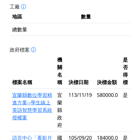
工廠
地區
數量
總數量
政府標案
機
是
關
否
名
得
標案名稱
稱
決標日期
決標金額
標
宜蘭縣數位學習精
宜
113/11/19
580000.0
是
進方案─學生線上
蘭
英語智慧學習系統
縣
授權案
政
府
語言中心「看影片
國
105/09/20
184000.0
是