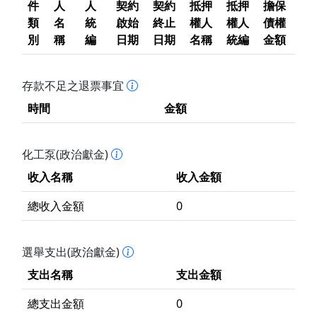
件
人
人
契約
契約
抵押
抵押
擔保
類
名
統
啟始
終止
權人
權人
債權
別
稱
編
日期
日期
名稱
統編
金額
存款不足之退票事宜
時間
金額
化工泵(政治獻金)
收入名稱
收入金額
總收入金額
0
選舉支出(政治獻金)
支出名稱
支出金額
總支出金額
0