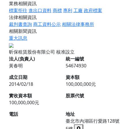
業務相關資訊
標案拒往
進出口資料
商標
專利
工廠
政府標案
法律相關資訊
裁判書查詢
商工資料公示
相關法律事務所
相關新聞資訊
重大訊息
昕保租賃股份有限公司
核准設立
法人(負責人)
統一編號
黃春明
54674930
成立日期
資本額
2014/02/18
100,000,000元
實收資本額
股票代號
100,000,000元
電話
地址
臺北市內湖區行愛路128號
5樓