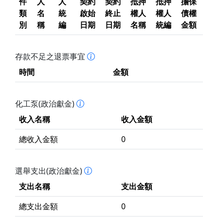
件
人
人
契約
契約
抵押
抵押
擔保
類
名
統
啟始
終止
權人
權人
債權
別
稱
編
日期
日期
名稱
統編
金額
存款不足之退票事宜
時間
金額
化工泵(政治獻金)
收入名稱
收入金額
總收入金額
0
選舉支出(政治獻金)
支出名稱
支出金額
總支出金額
0