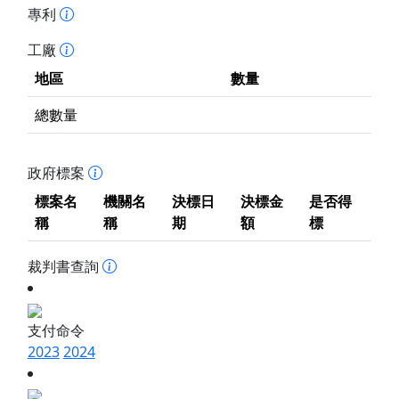
專利
工廠
地區
數量
總數量
政府標案
標案名
機關名
決標日
決標金
是否得
稱
稱
期
額
標
裁判書查詢
支付命令
2023
2024