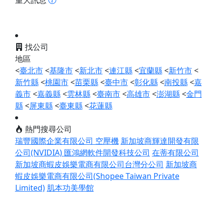
重大訊息
找公司
地區
<
臺北市
<
基隆市
<
新北市
<
連江縣
<
宜蘭縣
<
新竹市
<
新竹縣
<
桃園市
<
苗栗縣
<
臺中市
<
彰化縣
<
南投縣
<
嘉
義市
<
嘉義縣
<
雲林縣
<
臺南市
<
高雄市
<
澎湖縣
<
金門
縣
<
屏東縣
<
臺東縣
<
花蓮縣
熱門搜尋公司
瑞豐國際企業有限公司 空壓機
新加坡商輝達開發有限
公司(NVIDIA)
匯鴻網軟件開發科技公司
在蒂有限公司
新加坡商蝦皮娛樂電商有限公司台灣分公司
新加坡商
蝦皮娛樂電商有限公司(Shopee Taiwan Private
Limited)
肌本功美學館