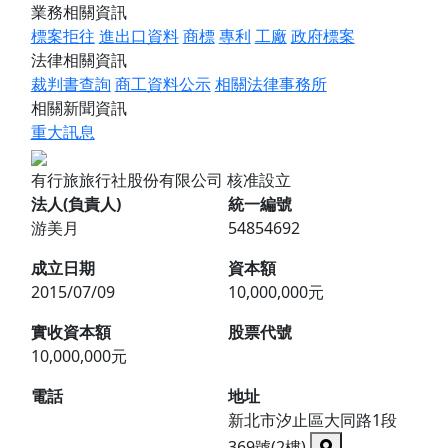
業務相關資訊
標案拒往
進出口資料
商標
專利
工廠
政府標案
法律相關資訊
裁判書查詢
商工資料公示
相關法律事務所
相關新聞資訊
重大訊息
有行旅旅行社股份有限公司
核准設立
法人(負責人)
統一編號
游美月
54854692
成立日期
資本額
2015/07/09
10,000,000元
實收資本額
股票代號
10,000,000元
電話
地址
新北市汐止區大同路1段
369號(2樓)