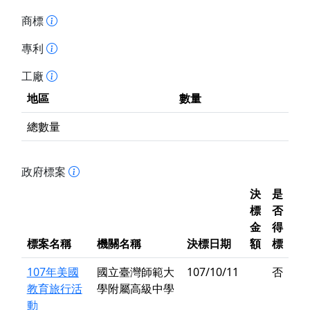
商標
專利
工廠
地區
數量
總數量
政府標案
決
是
標
否
金
得
標案名稱
機關名稱
決標日期
額
標
107年美國
國立臺灣師範大
107/10/11
否
教育旅行活
學附屬高級中學
動