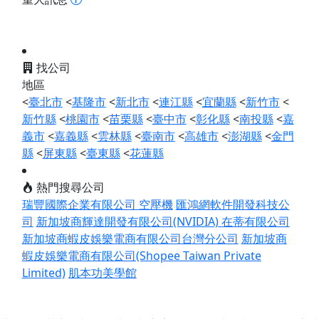
找公司
地區
<
臺北市
<
基隆市
<
新北市
<
連江縣
<
宜蘭縣
<
新竹市
<
新竹縣
<
桃園市
<
苗栗縣
<
臺中市
<
彰化縣
<
南投縣
<
嘉
義市
<
嘉義縣
<
雲林縣
<
臺南市
<
高雄市
<
澎湖縣
<
金門
縣
<
屏東縣
<
臺東縣
<
花蓮縣
熱門搜尋公司
瑞豐國際企業有限公司 空壓機
匯鴻網軟件開發科技公
司
新加坡商輝達開發有限公司(NVIDIA)
在蒂有限公司
新加坡商蝦皮娛樂電商有限公司台灣分公司
新加坡商
蝦皮娛樂電商有限公司(Shopee Taiwan Private
Limited)
肌本功美學館