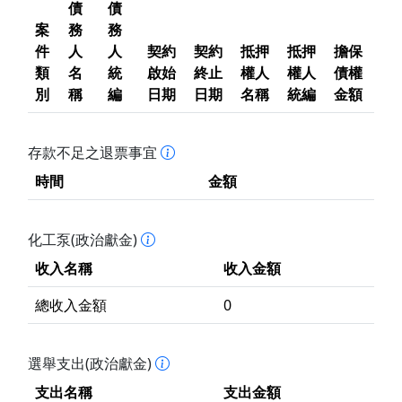
債
債
案
務
務
件
人
人
契約
契約
抵押
抵押
擔保
類
名
統
啟始
終止
權人
權人
債權
別
稱
編
日期
日期
名稱
統編
金額
存款不足之退票事宜
時間
金額
化工泵(政治獻金)
收入名稱
收入金額
總收入金額
0
選舉支出(政治獻金)
支出名稱
支出金額