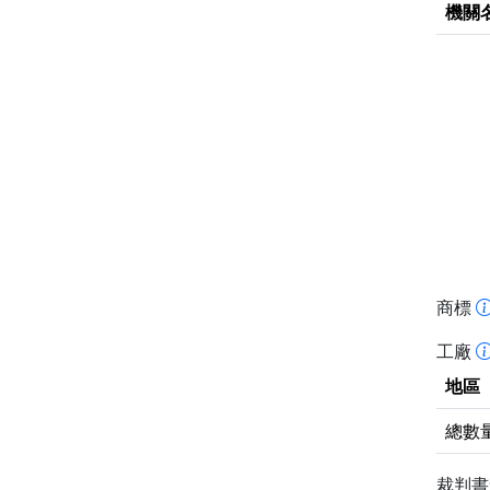
機關
商標
工廠
地區
總數
裁判