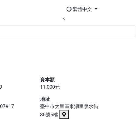
繁體中文
<
資本額
9
11,000元
地址
007#17
臺中市大里區東湖里泉水街
86號5樓