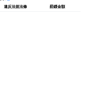
違反法規法條
罰鍰金額