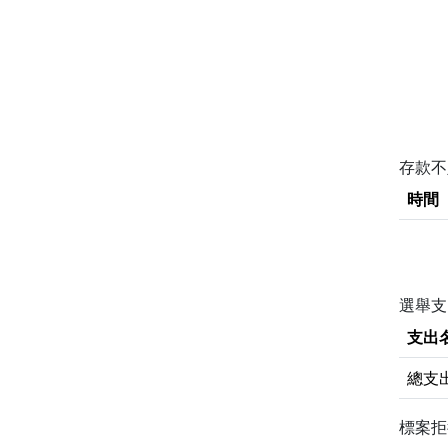
存款
時間
選舉支
支出
總支
標案