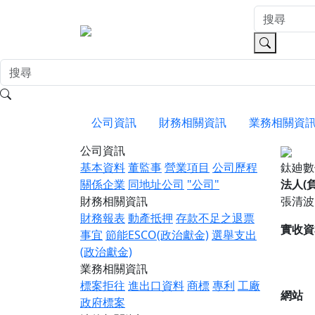
公司資訊
財務相關資訊
業務相關資
公司資訊
基本資料
董監事
營業項目
公司歷程
鈦廸
關係企業
同地址公司
"公司"
法人(
財務相關資訊
張清波
財務報表
動產抵押
存款不足之退票
實收資
事宜
節能ESCO(政治獻金)
選舉支出
(政治獻金)
業務相關資訊
標案拒往
進出口資料
商標
專利
工廠
網站
政府標案