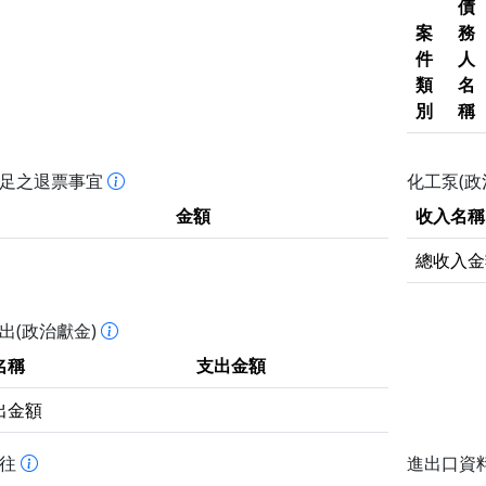
債
案
務
件
人
類
名
別
稱
不足之退票事宜
化工泵(政
金額
收入名稱
總收入金
出(政治獻金)
名稱
支出金額
出金額
拒往
進出口資