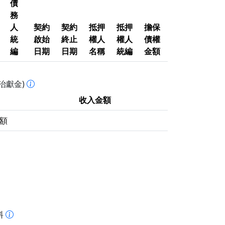
債
務
人
契約
契約
抵押
抵押
擔保
統
啟始
終止
權人
權人
債權
編
日期
日期
名稱
統編
金額
治獻金)
收入金額
額
料