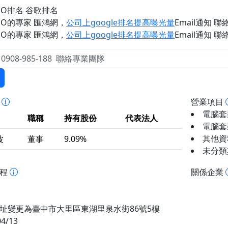
EO排名 谷歌排名
EO的專家 匯鴻網
，
公司上google排名提高曝光量
Email通知 聯絡 
EO的專家 匯鴻網
，
公司上google排名提高曝光量
Email通知 聯絡 
事
營業項目
電腦套裝
職稱
持有股份
代表法人
電腦套裝
其他資
波
董事
9.09%
未分類其
歷程
關係企業
址變更為臺中市大里區東湖里泉水街86號5樓
04/13