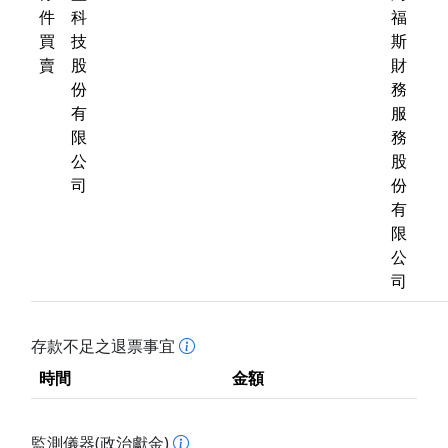
件
科
福
買
技
斯
賣
股
財
份
務
有
服
限
務
公
股
司
份
有
限
公
司
存款不足之退票事宜
時間
金額
監測儀器(政治獻金)