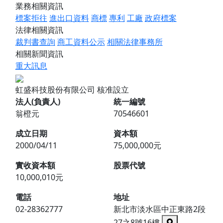
業務相關資訊
標案拒往
進出口資料
商標
專利
工廠
政府標案
法律相關資訊
裁判書查詢
商工資料公示
相關法律事務所
相關新聞資訊
重大訊息
虹盛科技股份有限公司
核准設立
法人(負責人)
統一編號
翁橙元
70546601
成立日期
資本額
2000/04/11
75,000,000元
實收資本額
股票代號
10,000,010元
電話
地址
02-28362777
新北市淡水區中正東路2段
27之8號16樓