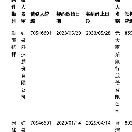
件
人
人
類
名
債務人統
契約啟始日
契約終止日
名
抵
別
稱
編
期
期
稱
統
動
虹
70546601
2023/05/29
2033/05/28
元
86
產
盛
大
抵
科
商
押
技
業
股
銀
份
行
有
股
限
份
公
有
司
限
公
司
附
虹
70546601
2020/01/14
2025/04/14
台
80
條
盛
灣