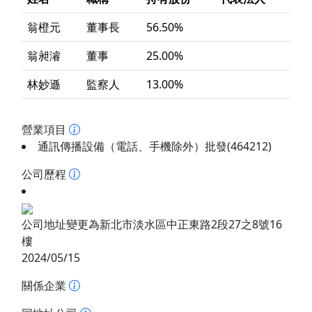
翁橙元
董事長
56.50%
翁昶濬
董事
25.00%
林妙遜
監察人
13.00%
營業項目
通訊傳播設備（電話、手機除外）批發(464212)
公司歷程
公司地址變更為新北市淡水區中正東路2段27之8號16
樓
2024/05/15
關係企業