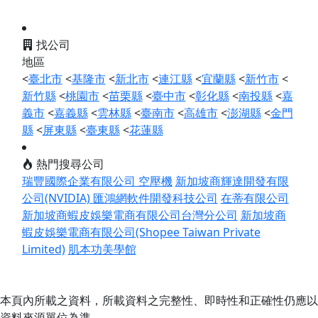
找公司
地區
<
臺北市
<
基隆市
<
新北市
<
連江縣
<
宜蘭縣
<
新竹市
<
新竹縣
<
桃園市
<
苗栗縣
<
臺中市
<
彰化縣
<
南投縣
<
嘉
義市
<
嘉義縣
<
雲林縣
<
臺南市
<
高雄市
<
澎湖縣
<
金門
縣
<
屏東縣
<
臺東縣
<
花蓮縣
熱門搜尋公司
瑞豐國際企業有限公司 空壓機
新加坡商輝達開發有限
公司(NVIDIA)
匯鴻網軟件開發科技公司
在蒂有限公司
新加坡商蝦皮娛樂電商有限公司台灣分公司
新加坡商
蝦皮娛樂電商有限公司(Shopee Taiwan Private
Limited)
肌本功美學館
本頁內所載之資料，所載資料之完整性、即時性和正確性仍應以
資料來源單位為準。