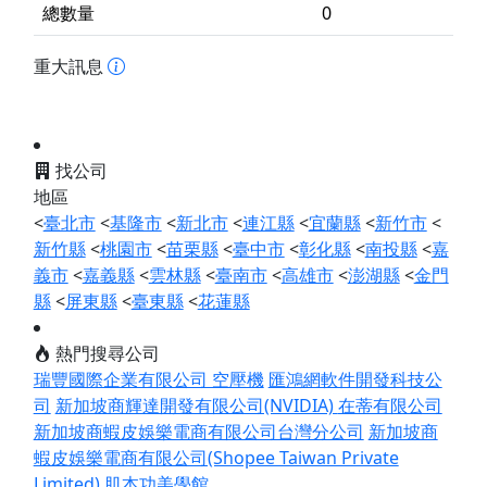
總數量
0
重大訊息
找公司
地區
<
臺北市
<
基隆市
<
新北市
<
連江縣
<
宜蘭縣
<
新竹市
<
新竹縣
<
桃園市
<
苗栗縣
<
臺中市
<
彰化縣
<
南投縣
<
嘉
義市
<
嘉義縣
<
雲林縣
<
臺南市
<
高雄市
<
澎湖縣
<
金門
縣
<
屏東縣
<
臺東縣
<
花蓮縣
熱門搜尋公司
瑞豐國際企業有限公司 空壓機
匯鴻網軟件開發科技公
司
新加坡商輝達開發有限公司(NVIDIA)
在蒂有限公司
新加坡商蝦皮娛樂電商有限公司台灣分公司
新加坡商
蝦皮娛樂電商有限公司(Shopee Taiwan Private
Limited)
肌本功美學館