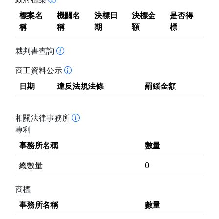
標案名
機關名
決標日
決標金
是否得
稱
稱
期
額
標
裁判書查詢
商工資料公示
日期
違反法規法條
罰鍰金額
相關法律事務所
專利
事務所名稱
數量
總數量
0
商標
事務所名稱
數量