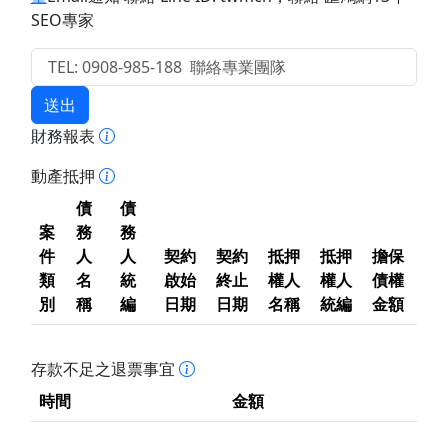
SEO專家
送出
財務報表
動產抵押
債
債
案
務
務
件
人
人
契約
契約
抵押
抵押
擔保
類
名
統
啟始
終止
權人
權人
債權
別
稱
編
日期
日期
名稱
統編
金額
存款不足之退票事宜
時間
金額