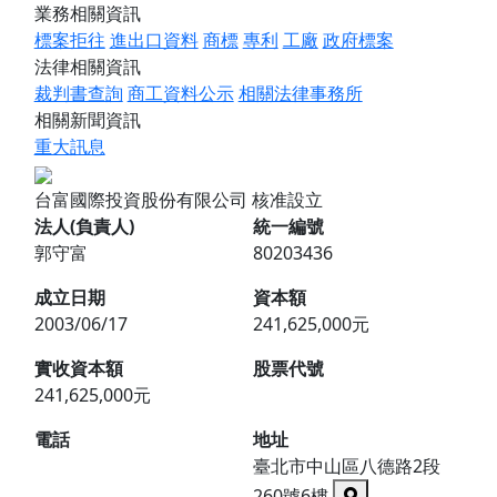
業務相關資訊
標案拒往
進出口資料
商標
專利
工廠
政府標案
法律相關資訊
裁判書查詢
商工資料公示
相關法律事務所
相關新聞資訊
重大訊息
台富國際投資股份有限公司
核准設立
法人(負責人)
統一編號
郭守富
80203436
成立日期
資本額
2003/06/17
241,625,000元
實收資本額
股票代號
241,625,000元
電話
地址
臺北市中山區八德路2段
260號6樓