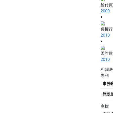
給付買
2009
侵權行
2010
因詐欺
2010
相關
專利
事務
總數
商標