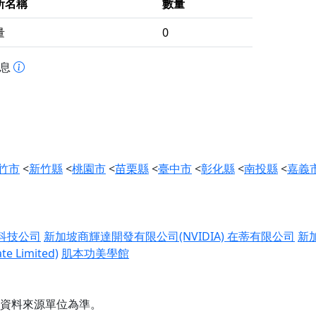
所名稱
數量
量
0
訊息
竹市
<
新竹縣
<
桃園市
<
苗栗縣
<
臺中市
<
彰化縣
<
南投縣
<
嘉義
科技公司
新加坡商輝達開發有限公司(NVIDIA)
在蒂有限公司
新
 Limited)
肌本功美學館
資料來源單位為準。