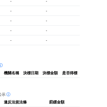
-
-
-
-
-
-
-
-
-
-
機關名稱
決標日期
決標金額
是否得標
公示
違反法規法條
罰鍰金額