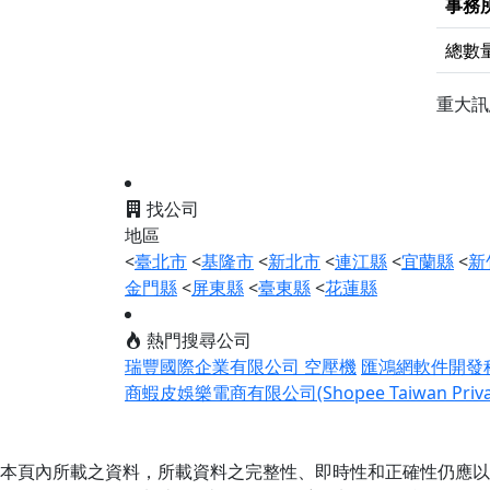
事務
總數
重大
找公司
地區
<
臺北市
<
基隆市
<
新北市
<
連江縣
<
宜蘭縣
<
新
金門縣
<
屏東縣
<
臺東縣
<
花蓮縣
熱門搜尋公司
瑞豐國際企業有限公司 空壓機
匯鴻網軟件開發
商蝦皮娛樂電商有限公司(Shopee Taiwan Private
本頁內所載之資料，所載資料之完整性、即時性和正確性仍應以