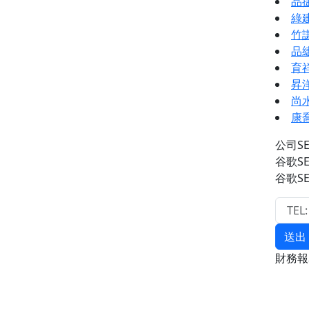
品
綠
竹
品
育
昇
尚
康
公司S
谷歌S
谷歌S
送出
財務