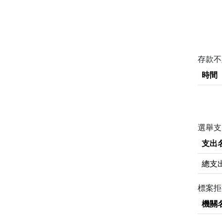
存款
時間
選舉支
支出
總支
標案
機關