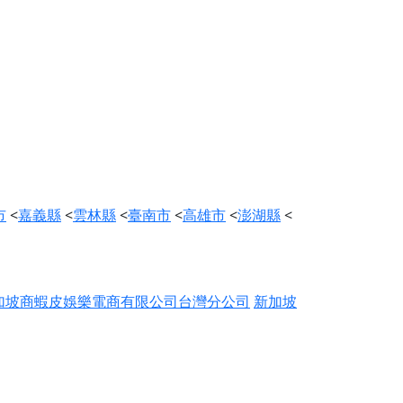
市
<
嘉義縣
<
雲林縣
<
臺南市
<
高雄市
<
澎湖縣
<
加坡商蝦皮娛樂電商有限公司台灣分公司
新加坡