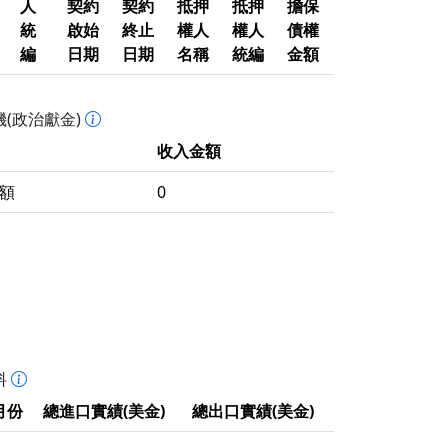
人
契約
契約
抵押
抵押
擔保
統
啟始
終止
權人
權人
債權
編
日期
日期
名稱
統編
金額
(政治獻金)
收入金額
額
0
料
月份
總進口實績(美金)
總出口實績(美金)