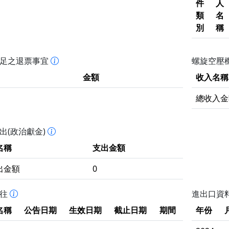
件
人
類
名
別
稱
不足之退票事宜
螺旋空壓機
金額
收入名稱
總收入金
出(政治獻金)
名稱
支出金額
出金額
0
拒往
進出口資
名稱
公告日期
生效日期
截止日期
期間
年份