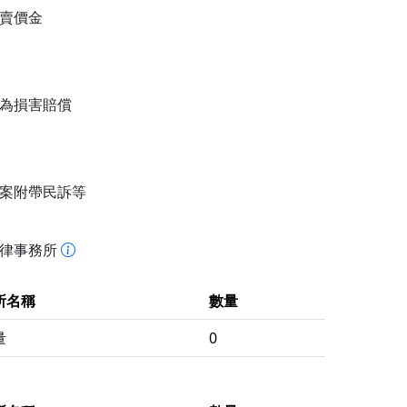
賣價金
為損害賠償
案附帶民訴等
法律事務所
所名稱
數量
量
0