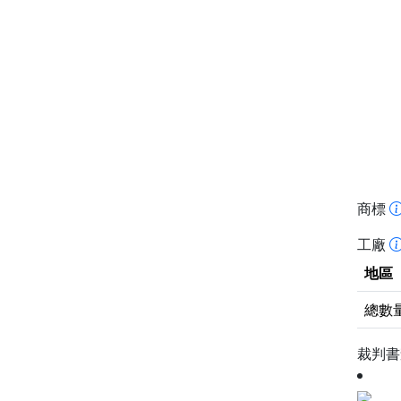
商標
工廠
地區
總數
裁判