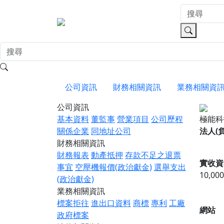
公司資訊
財務相關資訊
業務相關資
公司資訊
基本資料
董監事
營業項目
公司歷程
極能
關係企業
同地址公司
法人(
財務相關資訊
財務報表
動產抵押
存款不足之退票
實收資
事宜
空壓機報價(政治獻金)
選舉支出
10,00
(政治獻金)
業務相關資訊
標案拒往
進出口資料
商標
專利
工廠
網站
政府標案