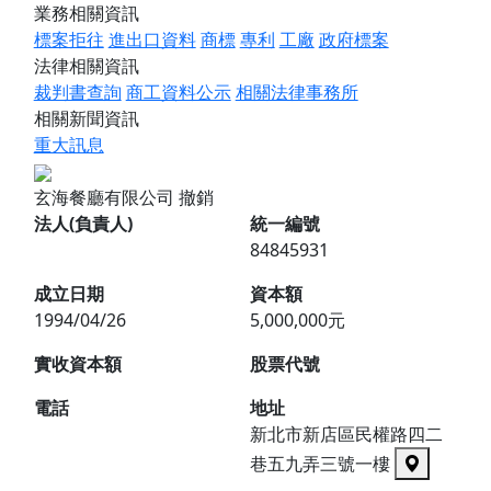
業務相關資訊
標案拒往
進出口資料
商標
專利
工廠
政府標案
法律相關資訊
裁判書查詢
商工資料公示
相關法律事務所
相關新聞資訊
重大訊息
玄海餐廳有限公司
撤銷
法人(負責人)
統一編號
84845931
成立日期
資本額
1994/04/26
5,000,000元
實收資本額
股票代號
電話
地址
新北市新店區民權路四二
巷五九弄三號一樓