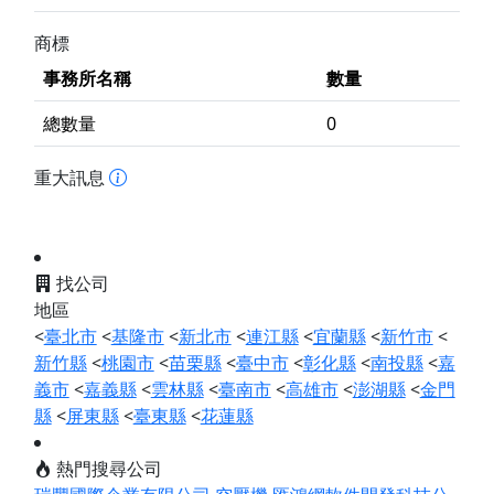
商標
事務所名稱
數量
總數量
0
重大訊息
找公司
地區
<
臺北市
<
基隆市
<
新北市
<
連江縣
<
宜蘭縣
<
新竹市
<
新竹縣
<
桃園市
<
苗栗縣
<
臺中市
<
彰化縣
<
南投縣
<
嘉
義市
<
嘉義縣
<
雲林縣
<
臺南市
<
高雄市
<
澎湖縣
<
金門
縣
<
屏東縣
<
臺東縣
<
花蓮縣
熱門搜尋公司