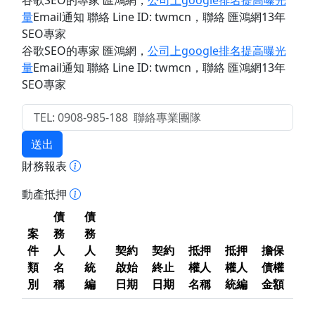
谷歌SEO的專家 匯鴻網
，
公司上google排名提高曝光
量
Email通知 聯絡 Line ID: twmcn
，聯絡 匯鴻網13年
SEO專家
谷歌SEO的專家 匯鴻網
，
公司上google排名提高曝光
量
Email通知 聯絡 Line ID: twmcn
，聯絡 匯鴻網13年
SEO專家
送出
財務報表
動產抵押
債
債
案
務
務
件
人
人
契約
契約
抵押
抵押
擔保
類
名
統
啟始
終止
權人
權人
債權
別
稱
編
日期
日期
名稱
統編
金額