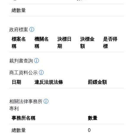
總數量
政府標案
標案名
機關名
決標日
決標金
是否得
稱
稱
期
額
標
裁判書查詢
商工資料公示
日期
違反法規法條
罰鍰金額
相關法律事務所
專利
事務所名稱
數量
總數量
0