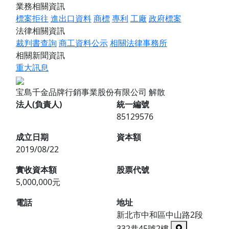
業務相關資訊
標案拒往
進出口資料
商標
專利
工廠
政府標案
法律相關資訊
裁判書查詢
商工資料公示
相關法律事務所
相關新聞資訊
重大訊息
宝島千金品牌行銷事業股份有限公司
解散
法人(負責人)
統一編號
85129576
成立日期
資本額
2019/08/22
實收資本額
股票代號
5,000,000元
電話
地址
新北市中和區中山路2段
332巷45號2樓