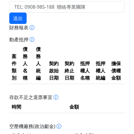
送出
財務報表
動產抵押
債
債
案
務
務
件
人
人
契約
契約
抵押
抵押
擔保
類
名
統
啟始
終止
權人
權人
債權
別
稱
編
日期
日期
名稱
統編
金額
存款不足之退票事宜
時間
金額
空壓機廠務(政治獻金)