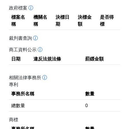
政府標案
標案名
機關名
決標日
決標金
是否得
稱
稱
期
額
標
裁判書查詢
商工資料公示
日期
違反法規法條
罰鍰金額
相關法律事務所
專利
事務所名稱
數量
總數量
0
商標
事務所名稱
數量