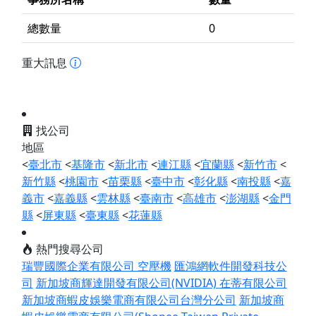
總數量
0
重大訊息
找公司
地區
<
臺北市
<
基隆市
<
新北市
<
連江縣
<
宜蘭縣
<
新竹市
<
新竹縣
<
桃園市
<
苗栗縣
<
臺中市
<
彰化縣
<
南投縣
<
嘉
義市
<
嘉義縣
<
雲林縣
<
臺南市
<
高雄市
<
澎湖縣
<
金門
縣
<
屏東縣
<
臺東縣
<
花蓮縣
熱門搜尋公司
瑞豐國際企業有限公司 空壓機
匯鴻網軟件開發科技公
司
新加坡商輝達開發有限公司(NVIDIA)
在蒂有限公司
新加坡商蝦皮娛樂電商有限公司台灣分公司
新加坡商