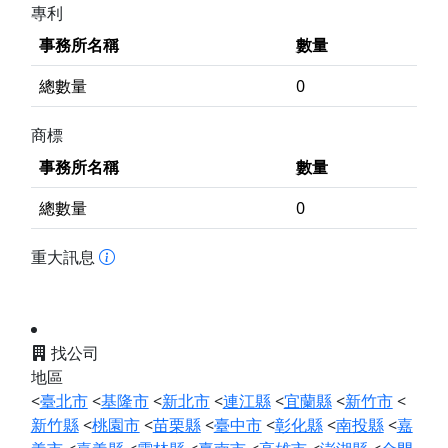
專利
事務所名稱
數量
總數量
0
商標
事務所名稱
數量
總數量
0
重大訊息
找公司
地區
<
臺北市
<
基隆市
<
新北市
<
連江縣
<
宜蘭縣
<
新竹市
<
新竹縣
<
桃園市
<
苗栗縣
<
臺中市
<
彰化縣
<
南投縣
<
嘉