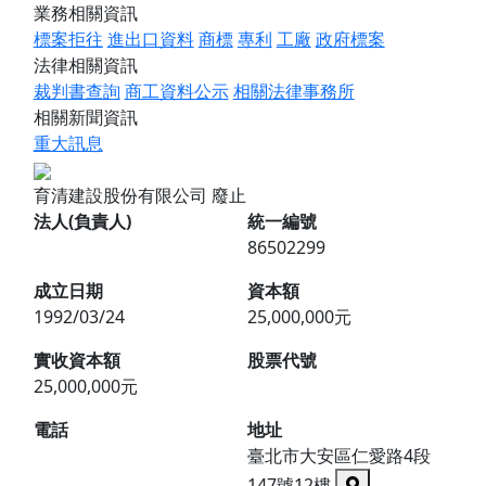
業務相關資訊
標案拒往
進出口資料
商標
專利
工廠
政府標案
法律相關資訊
裁判書查詢
商工資料公示
相關法律事務所
相關新聞資訊
重大訊息
育清建設股份有限公司
廢止
法人(負責人)
統一編號
86502299
成立日期
資本額
1992/03/24
25,000,000元
實收資本額
股票代號
25,000,000元
電話
地址
臺北市大安區仁愛路4段
147號12樓