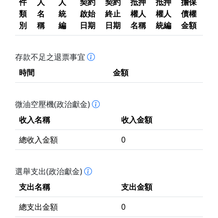
件
人
人
契約
契約
抵押
抵押
擔保
類
名
統
啟始
終止
權人
權人
債權
別
稱
編
日期
日期
名稱
統編
金額
存款不足之退票事宜
時間
金額
微油空壓機(政治獻金)
收入名稱
收入金額
總收入金額
0
選舉支出(政治獻金)
支出名稱
支出金額
總支出金額
0