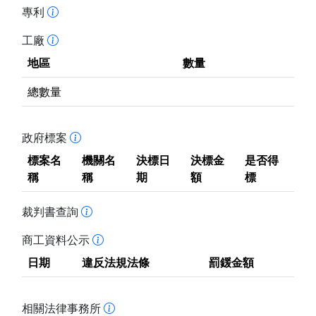
專利
工廠
地區
數量
總數量
政府標案
標案名
機關名
決標日
決標金
是否得
稱
稱
期
額
標
裁判書查詢
商工資料公示
日期
違反法規法條
罰鍰金額
相關法律事務所