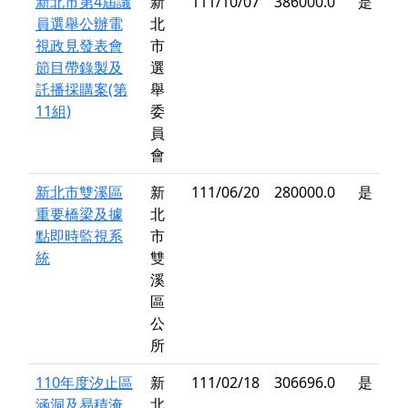
新北市第4屆議
新
111/10/07
386000.0
是
員選舉公辦電
北
視政見發表會
市
節目帶錄製及
選
託播採購案(第
舉
11組)
委
員
會
新北市雙溪區
新
111/06/20
280000.0
是
重要橋梁及據
北
點即時監視系
市
統
雙
溪
區
公
所
110年度汐止區
新
111/02/18
306696.0
是
涵洞及易積淹
北