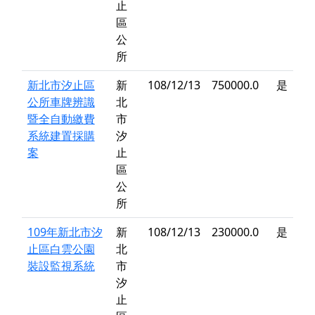
止
區
公
所
新北市汐止區
新
108/12/13
750000.0
是
公所車牌辨識
北
暨全自動繳費
市
系統建置採購
汐
案
止
區
公
所
109年新北市汐
新
108/12/13
230000.0
是
止區白雲公園
北
裝設監視系統
市
汐
止