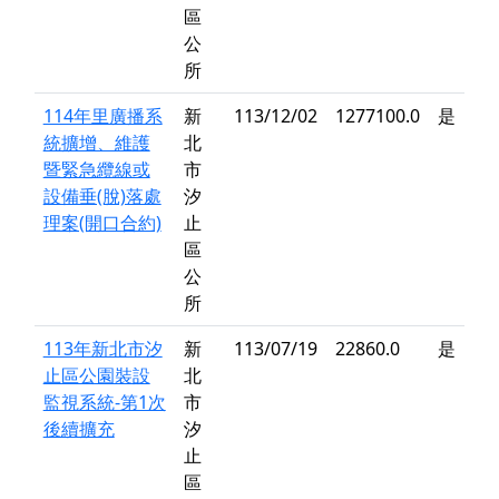
區
公
所
114年里廣播系
新
113/12/02
1277100.0
是
統擴增、維護
北
暨緊急纜線或
市
設備垂(脫)落處
汐
理案(開口合約)
止
區
公
所
113年新北市汐
新
113/07/19
22860.0
是
止區公園裝設
北
監視系統-第1次
市
後續擴充
汐
止
區