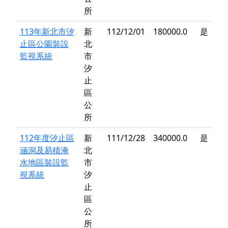
所
113年新北市汐
新
112/12/01
180000.0
是
止區公園裝設
北
監視系統
市
汐
止
區
公
所
112年度汐止區
新
111/12/28
340000.0
是
涵洞及易積淹
北
水地區裝設監
市
視系統
汐
止
區
公
所