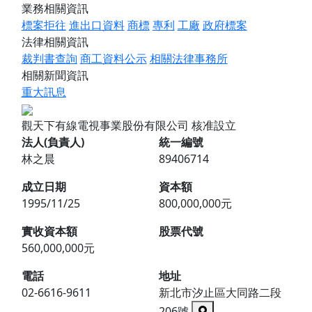
業務相關資訊
標案拒往
進出口資料
商標
專利
工廠
政府標案
法律相關資訊
裁判書查詢
商工資料公示
相關法律事務所
相關新聞資訊
重大訊息
觀天下有線電視事業股份有限公司
核准設立
法人(負責人)
統一編號
林之晨
89406714
成立日期
資本額
1995/11/25
800,000,000元
實收資本額
股票代號
560,000,000元
電話
地址
02-6616-9611
新北市汐止區大同路二段
206號