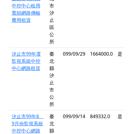
中控中心租用
市
寬頻網路傳輸
汐
費用租賃
止
區
公
所
汐止市99年度
臺
099/09/29
1664000.0
是
監視系統中控
北
中心網路租賃
縣
汐
止
市
公
所
汐止市99年8、
臺
099/09/14
849332.0
是
9月份監視系統
北
中控中心網路
縣