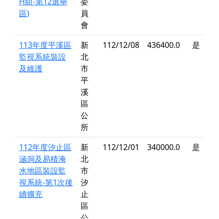
H組-第12選舉
委
區)
員
會
113年度平溪區
新
112/12/08
436400.0
是
監視系統裝設
北
及維護
市
平
溪
區
公
所
112年度汐止區
新
112/12/01
340000.0
是
涵洞及易積淹
北
水地區裝設監
市
視系統-第1次後
汐
續擴充
止
區
公