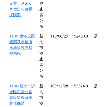
元支付系統及
汐
車位燈箱建置
止
採購案
區
公
所
110年度汐止區
新
110/06/29
192400.0
是
涵洞及易積淹
北
水地區裝設監
市
視系統
汐
止
區
公
所
110年新北市汐
新
109/12/28
153324.0
是
止區白雲公園
北
裝設監視系統
市
財務採購
汐