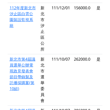
112年度新北市
新
111/12/01
156000.0
是
汐止區白雲公
北
園裝設監視系
市
統
汐
止
區
公
所
新北市第4屆議
新
111/10/07
262000.0
是
員選舉公辦電
北
視政見發表會
市
節目帶錄製及
選
託播採購案(第
舉
10組)
委
員
會