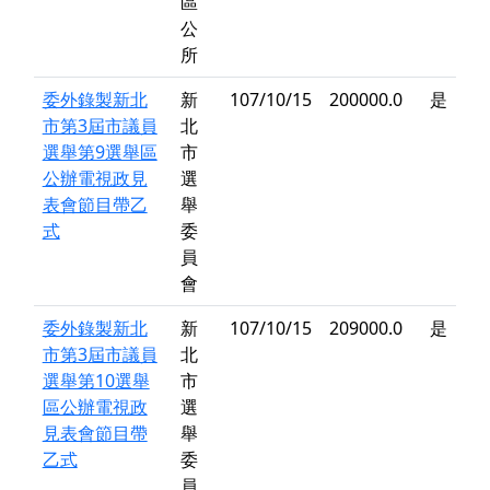
區
公
所
委外錄製新北
新
107/10/15
200000.0
是
市第3屆市議員
北
選舉第9選舉區
市
公辦電視政見
選
表會節目帶乙
舉
式
委
員
會
委外錄製新北
新
107/10/15
209000.0
是
市第3屆市議員
北
選舉第10選舉
市
區公辦電視政
選
見表會節目帶
舉
乙式
委
員