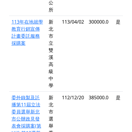
公
所
113年在地就學
新
113/04/02
300000.0
是
教育行銷宣傳
北
計畫委託服務
市
採購案
立
雙
溪
高
級
中
學
委外錄製及託
新
112/12/20
385000.0
是
播第11屆立法
北
委員選舉新北
市
市公辦政見發
選
表會採購案(第
舉