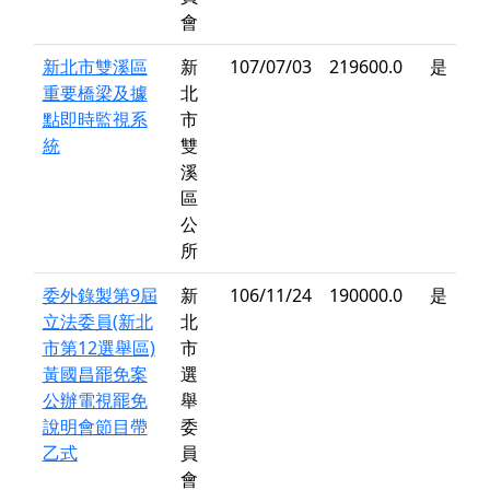
會
新北市雙溪區
新
107/07/03
219600.0
是
重要橋梁及據
北
點即時監視系
市
統
雙
溪
區
公
所
委外錄製第9屆
新
106/11/24
190000.0
是
立法委員(新北
北
市第12選舉區)
市
黃國昌罷免案
選
公辦電視罷免
舉
說明會節目帶
委
乙式
員
會