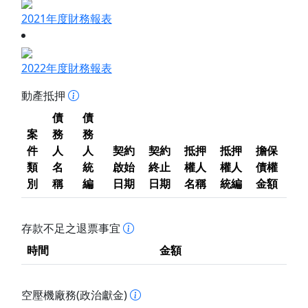
2021年度財務報表
2022年度財務報表
動產抵押
債
債
案
務
務
件
人
人
契約
契約
抵押
抵押
擔保
類
名
統
啟始
終止
權人
權人
債權
別
稱
編
日期
日期
名稱
統編
金額
存款不足之退票事宜
時間
金額
空壓機廠務(政治獻金)