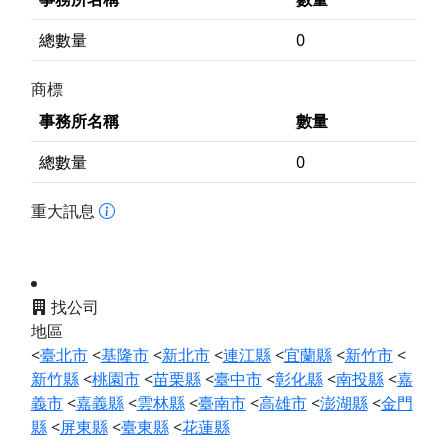
總數量
0
商標
事務所名稱
數量
總數量
0
重大訊息
找公司
地區
<
臺北市
<
基隆市
<
新北市
<
連江縣
<
宜蘭縣
<
新竹市
<
新竹縣
<
桃園市
<
苗栗縣
<
臺中市
<
彰化縣
<
南投縣
<
嘉
義市
<
嘉義縣
<
雲林縣
<
臺南市
<
高雄市
<
澎湖縣
<
金門
縣
<
屏東縣
<
臺東縣
<
花蓮縣