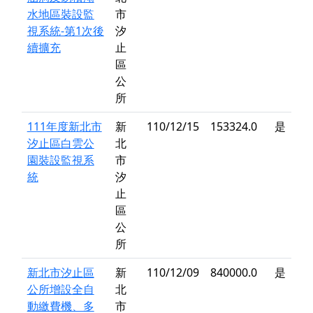
水地區裝設監
市
視系統-第1次後
汐
續擴充
止
區
公
所
111年度新北市
新
110/12/15
153324.0
是
汐止區白雲公
北
園裝設監視系
市
統
汐
止
區
公
所
新北市汐止區
新
110/12/09
840000.0
是
公所增設全自
北
動繳費機、多
市