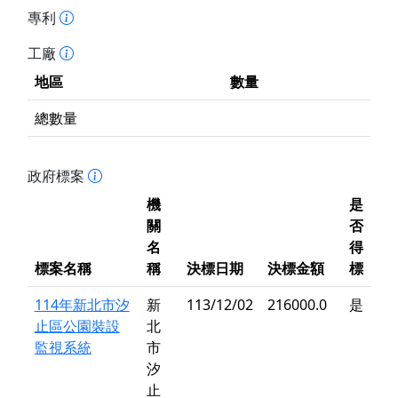
專利
工廠
地區
數量
總數量
政府標案
機
是
關
否
名
得
標案名稱
稱
決標日期
決標金額
標
114年新北市汐
新
113/12/02
216000.0
是
止區公園裝設
北
監視系統
市
汐
止