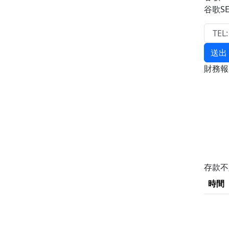
谷歌S
送出
財務
存款
時間