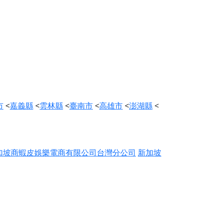
市
<
嘉義縣
<
雲林縣
<
臺南市
<
高雄市
<
澎湖縣
<
加坡商蝦皮娛樂電商有限公司台灣分公司
新加坡