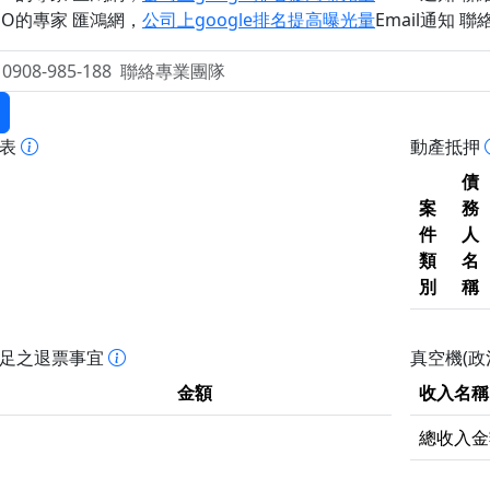
EO的專家 匯鴻網
，
公司上google排名提高曝光量
Email通知 聯絡 
報表
動產抵押
債
案
務
件
人
類
名
別
稱
不足之退票事宜
真空機(政
金額
收入名稱
總收入金