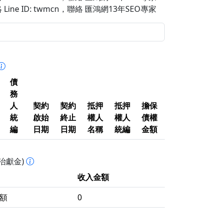
Line ID: twmcn
，聯絡 匯鴻網13年SEO專家
債
務
人
契約
契約
抵押
抵押
擔保
統
啟始
終止
權人
權人
債權
編
日期
日期
名稱
統編
金額
治獻金)
收入金額
額
0