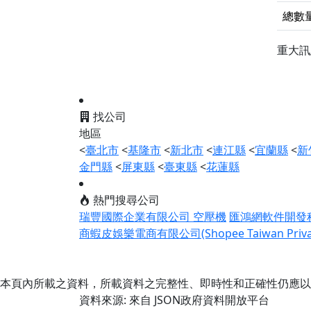
總數
重大
找公司
地區
<
臺北市
<
基隆市
<
新北市
<
連江縣
<
宜蘭縣
<
新
金門縣
<
屏東縣
<
臺東縣
<
花蓮縣
熱門搜尋公司
瑞豐國際企業有限公司 空壓機
匯鴻網軟件開發
商蝦皮娛樂電商有限公司(Shopee Taiwan Private
本頁內所載之資料，所載資料之完整性、即時性和正確性仍應以
資料來源: 來自 JSON政府資料開放平台