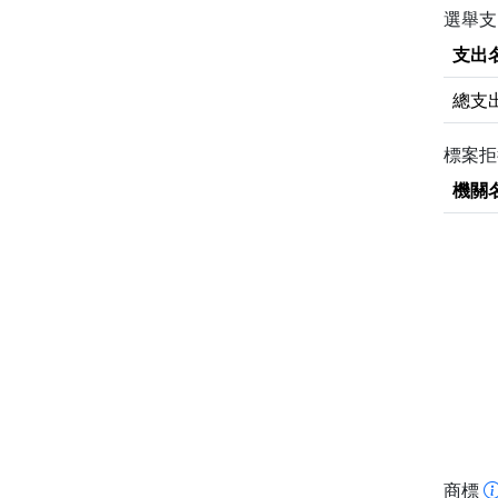
選舉支
支出
總支
標案
機關
商標