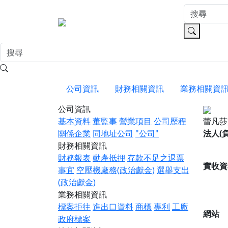
公司資訊
財務相關資訊
業務相關資
公司資訊
基本資料
董監事
營業項目
公司歷程
蕾凡
關係企業
同地址公司
"公司"
法人(
財務相關資訊
財務報表
動產抵押
存款不足之退票
實收資
事宜
空壓機廠務(政治獻金)
選舉支出
(政治獻金)
業務相關資訊
標案拒往
進出口資料
商標
專利
工廠
網站
政府標案