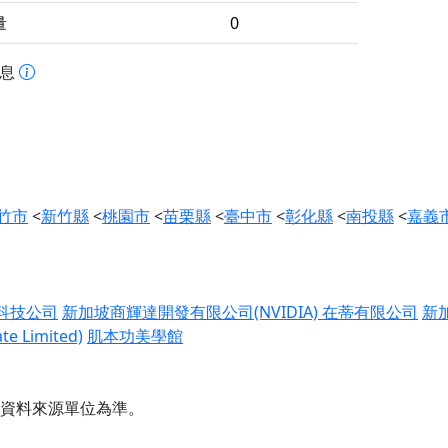
量
0
訊息
竹市
<
新竹縣
<
桃園市
<
苗栗縣
<
臺中市
<
彰化縣
<
南投縣
<
嘉義
科技公司
新加坡商輝達開發有限公司(NVIDIA)
在蒂有限公司
新
 Limited)
肌本功美學館
資料來源單位為準。