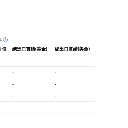
料
月份
總進口實績(美金)
總出口實績(美金)
-
-
-
-
-
-
-
-
-
-