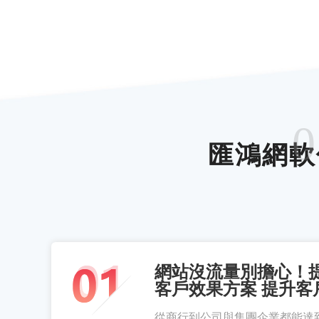
0
匯鴻網軟
網站沒流量別擔心！
客戶效果方案 提升客
從商行到公司與集團企業都能達