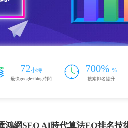
72
700%
小時
%
最快google+bing時間
搜索排名提升
匯鴻網SEO AI時代算法EO排名技