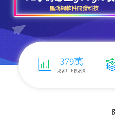
379萬
總客戶上搜索量