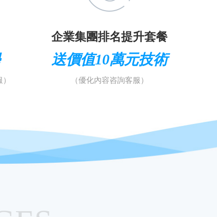
企業集團排名提升套餐
學
送價值10萬元技術
服）
（優化內容咨詢客服）