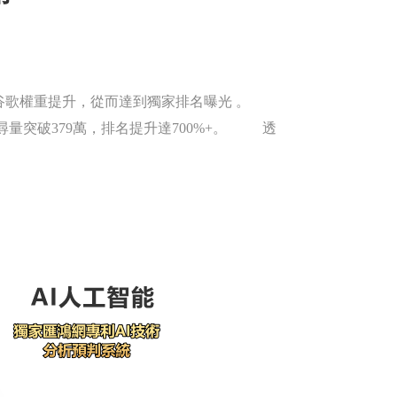
谷歌權重提升，從而達到獨家排名曝光 。
搜尋量突破379萬，排名提升達700%+。 透