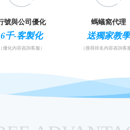
行號與公司優化
螞蟻窩代理
6千-客製化
送獨家教
（優化內容咨詢客服）
（搜尋排名內容咨詢客