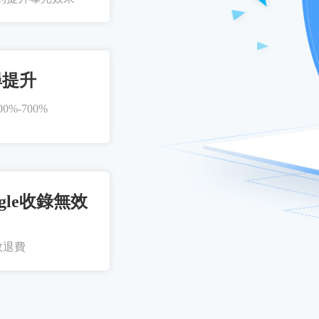
尋提升
%-700%
gle收錄無效
效退費