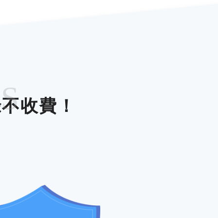
ES
錄不收費！