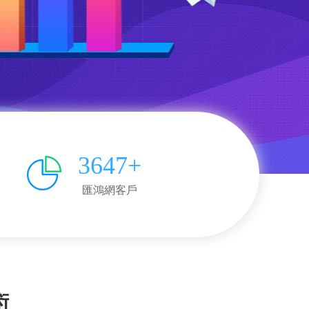
3647+
匯鴻網客戶
術