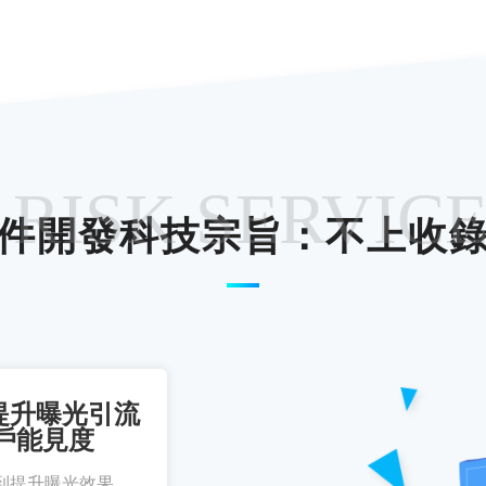
 RISK SERVIC
件開發科技宗旨：不上收
提升曝光引流
戶能見度
到提升曝光效果