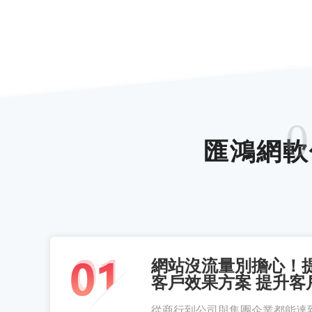
0
匯鴻網軟
網站沒流量別擔心！
客戶效果方案 提升客
從商行到公司與集團企業都能達