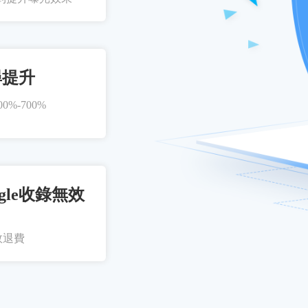
尋提升
%-700%
gle收錄無效
效退費