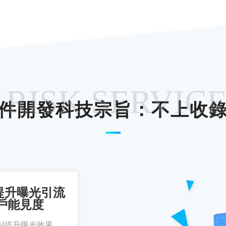
 RISK SERVIC
件開發科技宗旨：不上收
提升曝光引流
戶能見度
到提升曝光效果