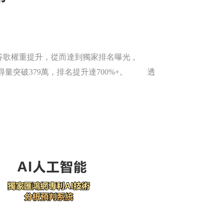
谷歌權重提升，從而達到獨家排名曝光 。
搜尋量突破379萬，排名提升達700%+。 透