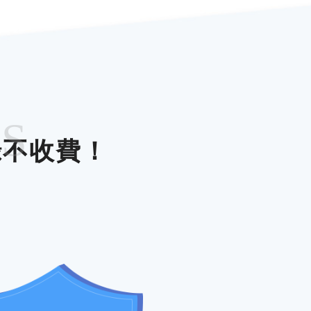
ES
錄不收費！