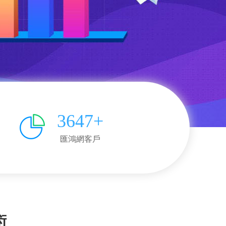
3647+
匯鴻網客戶
術