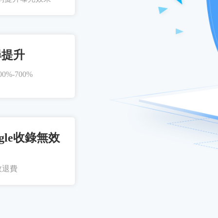
尋提升
%-700%
gle收錄無效
效退費