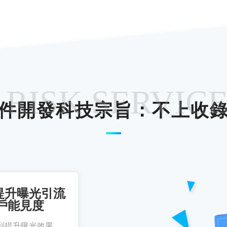
 RISK SERVIC
件開發科技宗旨：不上收
提升曝光引流
戶能見度
到提升曝光效果