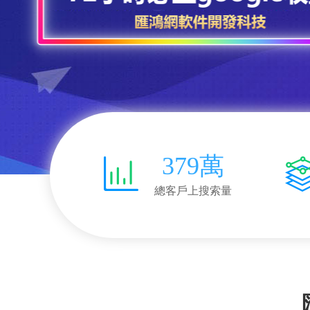
379萬
總客戶上搜索量