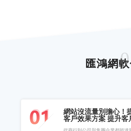
0
匯鴻網軟
網站沒流量別擔心！
客戶效果方案 提升客
從商行到公司與集團企業都能達