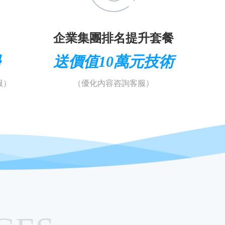
企業集團排名提升套餐
學
送價值10萬元技術
服）
（優化內容咨詢客服）