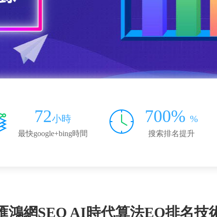
72
700%
小時
%
最快google+bing時間
搜索排名提升
匯鴻網SEO AI時代算法EO排名技