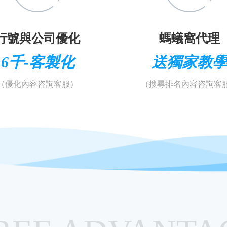
行號與公司優化
螞蟻窩代理
6千-客製化
送獨家教
（優化內容咨詢客服）
（搜尋排名內容咨詢客