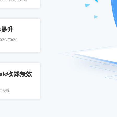
尋提升
%-700%
gle收錄無效
效退費