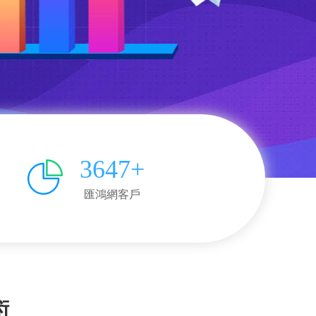
3647+
匯鴻網客戶
術