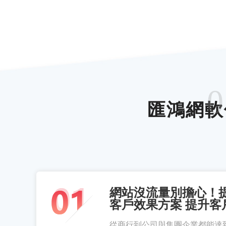
0
匯鴻網軟
網站沒流量別擔心！
客戶效果方案 提升客
從商行到公司與集團企業都能達