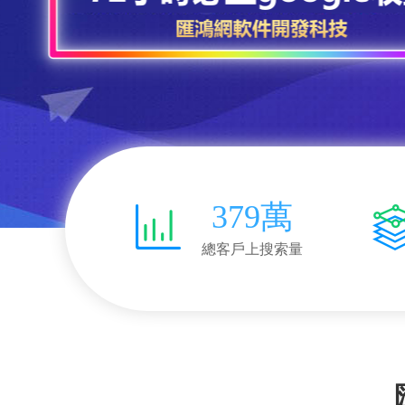
379萬
總客戶上搜索量