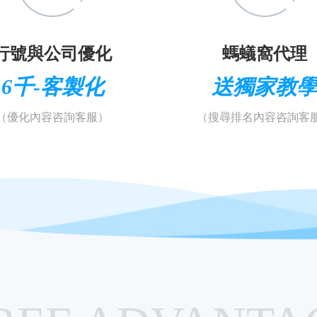
行號與公司優化
螞蟻窩代理
6千-客製化
送獨家教
（優化內容咨詢客服）
（搜尋排名內容咨詢客