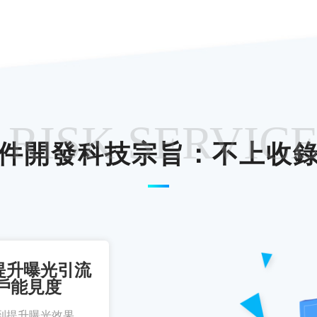
 RISK SERVIC
件開發科技宗旨：不上收
提升曝光引流
戶能見度
到提升曝光效果