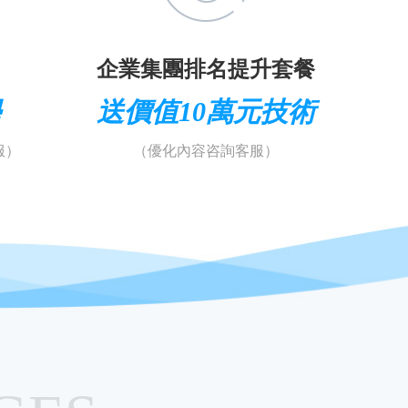
企業集團排名提升套餐
學
送價值10萬元技術
服）
（優化內容咨詢客服）