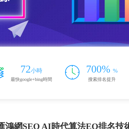
72
700%
小時
%
最快google+bing時間
搜索排名提升
匯鴻網SEO AI時代算法EO排名技