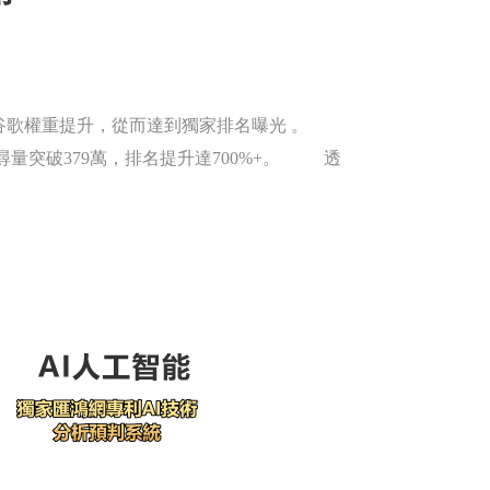
谷歌權重提升，從而達到獨家排名曝光 。
搜尋量突破379萬，排名提升達700%+。 透