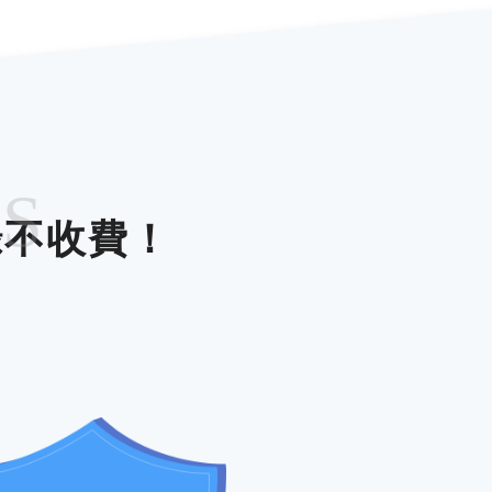
ES
錄不收費！