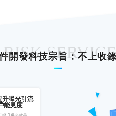
 RISK SERVIC
件開發科技宗旨：不上收
提升曝光引流
戶能見度
到提升曝光效果