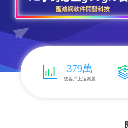
379萬
總客戶上搜索量