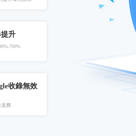
尋提升
%-700%
gle收錄無效
效退費