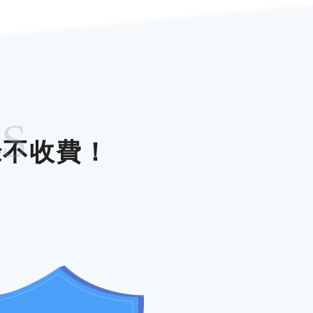
ES
錄不收費！