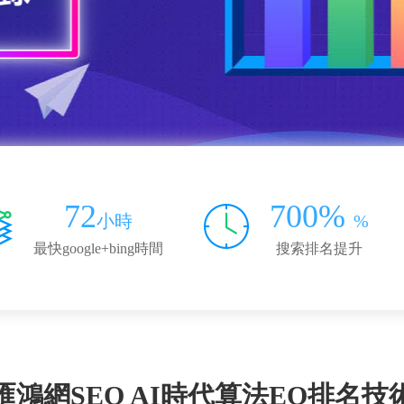
72
700%
小時
%
最快google+bing時間
搜索排名提升
匯鴻網SEO AI時代算法EO排名技