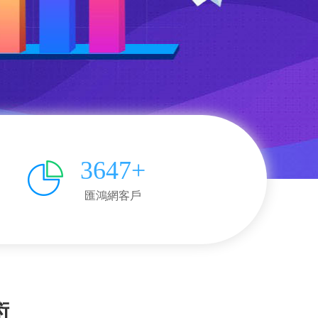
3647+
匯鴻網客戶
術