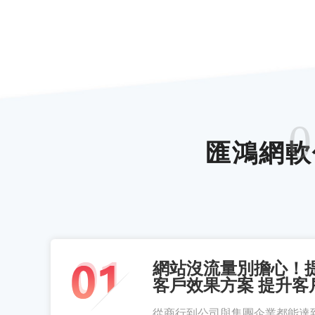
0
匯鴻網軟
網站沒流量別擔心！
客戶效果方案 提升客
從商行到公司與集團企業都能達