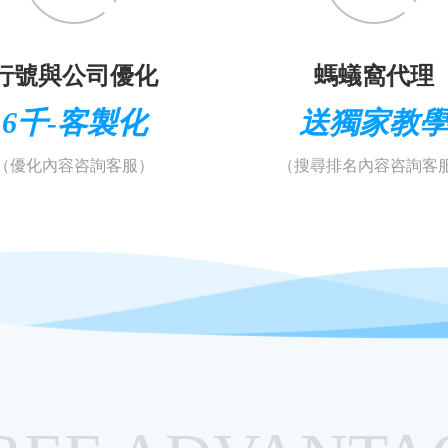
行號與公司優化
螞蟻窩代理
6千-客製化
送獨家教
（優化內容咨詢客服）
（搜尋排名內容咨詢客