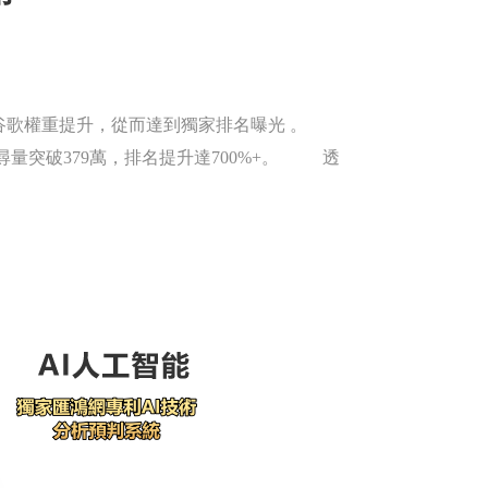
谷歌權重提升，從而達到獨家排名曝光 。
搜尋量突破379萬，排名提升達700%+。 透