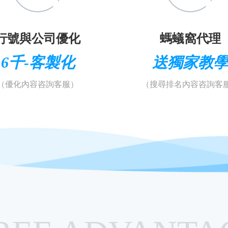
行號與公司優化
螞蟻窩代理
6千-客製化
送獨家教
（優化內容咨詢客服）
（搜尋排名內容咨詢客