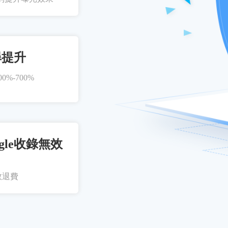
尋提升
%-700%
gle收錄無效
效退費