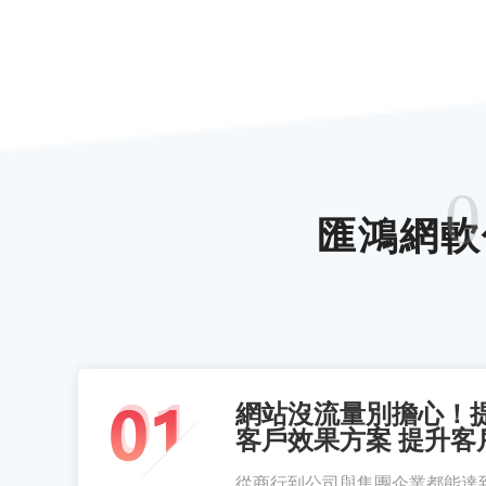
0
匯鴻網軟
網站沒流量別擔心！
客戶效果方案 提升客
從商行到公司與集團企業都能達