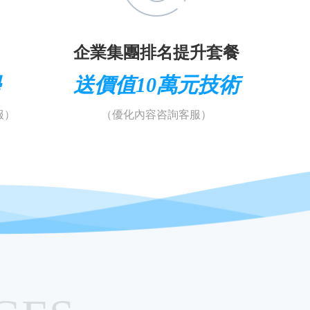
企業集團排名提升套餐
學
送價值10萬元技術
服）
（優化內容咨詢客服）