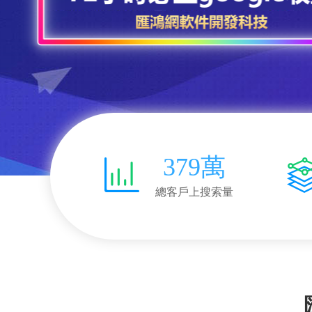
379萬
總客戶上搜索量