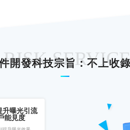
 RISK SERVIC
件開發科技宗旨：不上收
提升曝光引流
戶能見度
到提升曝光效果