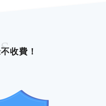
ES
錄不收費！