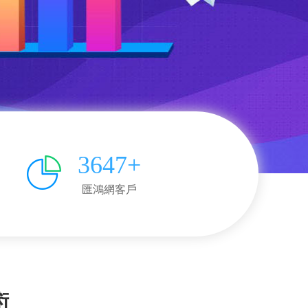
3647+
匯鴻網客戶
術