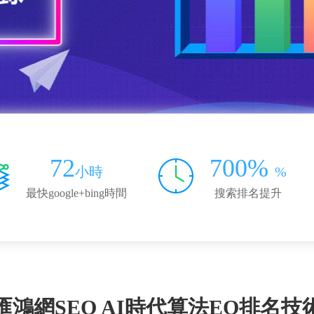
72
700%
小時
%
最快google+bing時間
搜索排名提升
匯鴻網SEO AI時代算法EO排名技