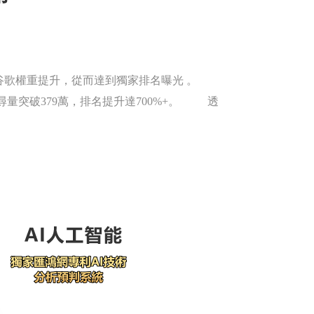
谷歌權重提升，從而達到獨家排名曝光 。
搜尋量突破379萬，排名提升達700%+。 透